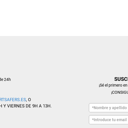
SUSC
de 24h
¡Sé el primero e
¡CONSIG
RTSAFERS.ES
, O
H Y VIERNES DE 9H A 13H.