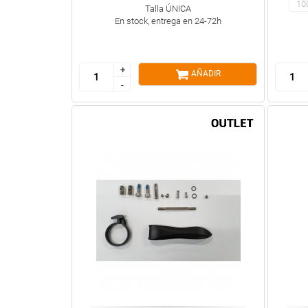
10
Talla ÚNICA
En stock, entrega en 24-72h
+
+
AÑADIR
-
-