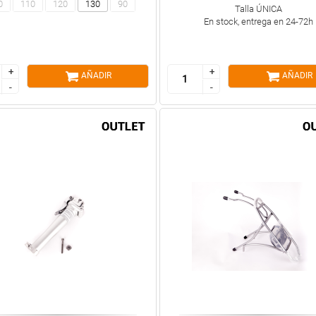
0
110
120
130
90
Talla ÚNICA
En stock, entrega en 24-72h
+
+
+
+
AÑADIR
AÑADIR
-
-
-
-