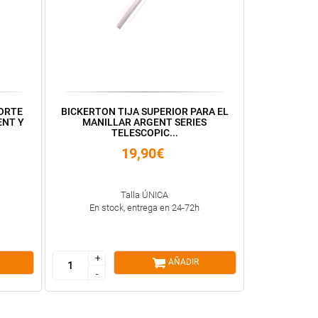
ORTE
BICKERTON TIJA SUPERIOR PARA EL
ENT Y
MANILLAR ARGENT SERIES
TELESCOPIC...
19,90€
Talla ÚNICA
En stock, entrega en 24-72h
+
+
AÑADIR
-
-