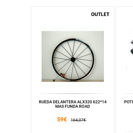
RUEDA DELANTERA ALX320 622*14
POTE
MAS FUNDA ROAD
59€
164,07€