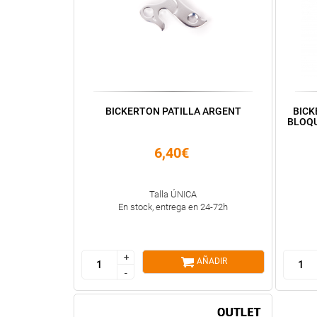
BICKERTON PATILLA ARGENT
BICK
BLOQU
6,40€
Talla ÚNICA
En stock, entrega en 24-72h
+
+
AÑADIR
-
-