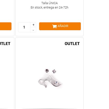
Talla ÚNICA
En stock, entrega en 24-72h
+
+
AÑADIR
-
-