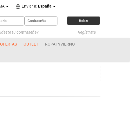
OMA
Enviar a:
España
idaste tu contraseña?
Regístrate
OFERTAS
OUTLET
ROPA INVIERNO