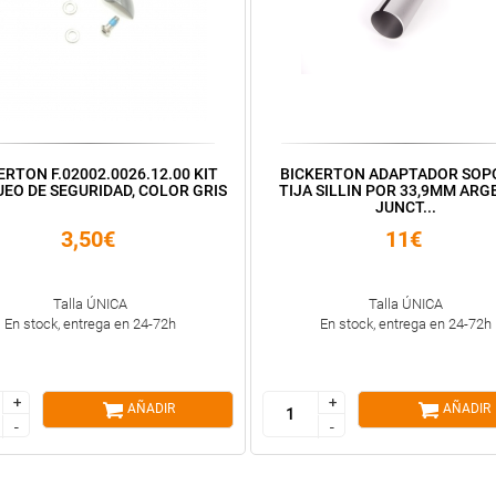
ERTON F.02002.0026.12.00 KIT
BICKERTON ADAPTADOR SOP
EO DE SEGURIDAD, COLOR GRIS
TIJA SILLIN POR 33,9MM ARG
JUNCT...
3,50€
11€
Talla ÚNICA
Talla ÚNICA
En stock, entrega en 24-72h
En stock, entrega en 24-72h
+
+
+
+
AÑADIR
AÑADIR
-
-
-
-