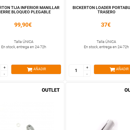
RTON TIJA INFERIOR MANILLAR
BICKERTON LOADER PORTAB
IERRE BLOQUEO PLEGABLE
TRASERO
99,90€
37€
Talla ÚNICA
Talla ÚNICA
En stock, entrega en 24-72h
En stock, entrega en 24-72h
+
+
+
+
AÑADIR
AÑADIR
-
-
-
-