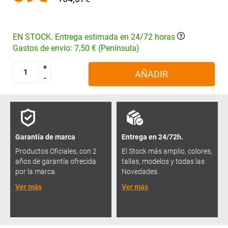
EN STOCK. Entrega estimada en 24/72 horas
Gastos de envío: 7,50 € (Península)
+
+
AÑADIR
-
-
Garantía de marca
Entrega en 24/72h.
Productos Oficiales, con 2
El Stock más amplio, colores,
años de garantía ofrecida
tallas, modelos y todas las
por la marca.
Novedades.
Ver más
Ver más