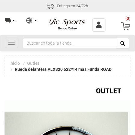
Entrega en 24/72h
(
0
)
Toggle
navigation
Inicio
Outlet
Rueda delantera ALX320 622*14 mas Funda ROAD