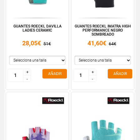
GUANTES ROECKL DAVILLA
GUANTES ROECKL IMATRA HIGH
LADIES CERAMIC
PERFORMANCE NEGRO
SOMBREADO
28,05€
41,60€
51€
64€
+
+
+
+
AÑADIR
AÑADIR
-
-
-
-