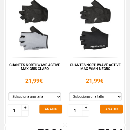
GUANTES NORTHWAVE ACTIVE
GUANTES NORTHWAVE ACTIVE
MAX GRIS CLARO
MAX WMN NEGRO
21,99€
21,99€
+
+
+
+
AÑADIR
AÑADIR
-
-
-
-