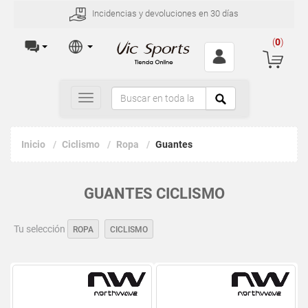
Incidencias y devoluciones en 30 días
(
0
)
Toggle
navigation
Inicio
Ciclismo
Ropa
Guantes
GUANTES CICLISMO
Tu selección
ROPA
CICLISMO