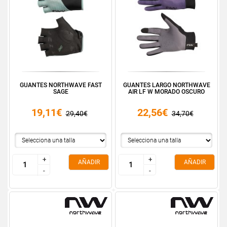
GUANTES NORTHWAVE FAST
GUANTES LARGO NORTHWAVE
SAGE
AIR LF W MORADO OSCURO
19,11€
22,56€
29,40€
34,70€
+
+
+
+
AÑADIR
AÑADIR
-
-
-
-