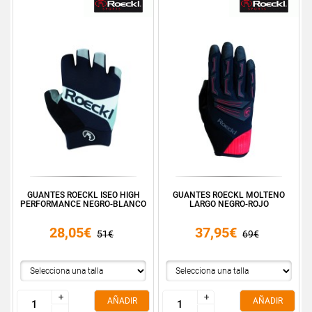
GUANTES ROECKL ISEO HIGH
GUANTES ROECKL MOLTENO
PERFORMANCE NEGRO-BLANCO
LARGO NEGRO-ROJO
28,05€
37,95€
51€
69€
+
+
+
+
AÑADIR
AÑADIR