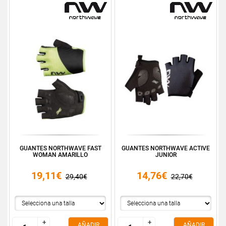
GUANTES NORTHWAVE FAST
GUANTES NORTHWAVE ACTIVE
WOMAN AMARILLO
JUNIOR
19,11€
14,76€
29,40€
22,70€
+
+
+
+
AÑADIR
AÑADIR