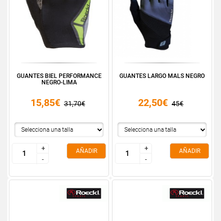
GUANTES BIEL PERFORMANCE
GUANTES LARGO MALS NEGRO
NEGRO-LIMA
15,85€
22,50€
31,70€
45€
+
+
+
+
AÑADIR
AÑADIR
-
-
-
-