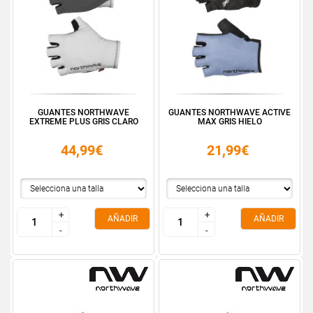
GUANTES NORTHWAVE
GUANTES NORTHWAVE ACTIVE
EXTREME PLUS GRIS CLARO
MAX GRIS HIELO
44,99€
21,99€
+
+
+
+
AÑADIR
AÑADIR
-
-
-
-