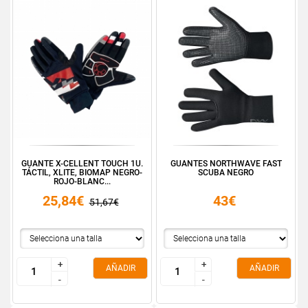
GUANTE X-CELLENT TOUCH 1U.
GUANTES NORTHWAVE FAST
TÁCTIL, XLITE, BIOMAP NEGRO-
SCUBA NEGRO
ROJO-BLANC...
25,84€
43€
51,67€
+
+
+
+
AÑADIR
AÑADIR
-
-
-
-