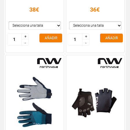
38€
36€
+
+
+
+
AÑADIR
AÑADIR
-
-
-
-