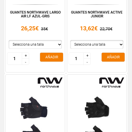
GUANTES NORTHWAVE LARGO
GUANTES NORTHWAVE ACTIVE
AIR LF AZUL-GRIS
JUNIOR
26,25€
13,62€
35€
22,70€
+
+
+
+
AÑADIR
AÑADIR
-
-
-
-