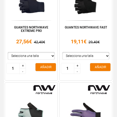
GUANTES NORTHWAVE
GUANTES NORTHWAVE FAST
EXTREME PRO
27,56€
19,11€
42,40€
29,40€
+
+
+
+
AÑADIR
AÑADIR
-
-
-
-