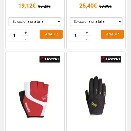
19,12€
25,40€
38,23€
50,80€
+
+
+
+
AÑADIR
AÑADIR
-
-
-
-