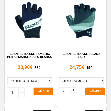
GUANTES ROECKL BAMBERG
GUANTES ROECKL DESANA
PERFORMANCE NEGRO-BLANCO
LADY
20,90€
24,75€
38€
45€
+
+
+
+
AÑADIR
AÑADIR
-
-
-
-