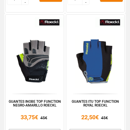
-
-
-
-
GUANTES INOBE TOP FUNCTION
GUANTES ITU TOP FUNCTION
NEGRO-AMARILLO ROECKL
ROYAL ROECKL
33,75€
22,50€
45€
45€