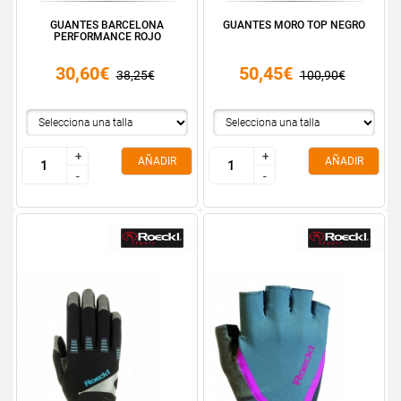
GUANTES BARCELONA
GUANTES MORO TOP NEGRO
PERFORMANCE ROJO
30,60€
50,45€
38,25€
100,90€
+
+
+
+
AÑADIR
AÑADIR
-
-
-
-