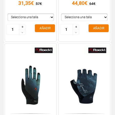
31,35€
44,80€
57€
64€
+
+
+
+
AÑADIR
AÑADIR
-
-
-
-