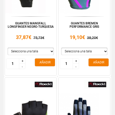
GUANTES MANGFALL
GUANTES BREMEN
LONGFINGER NEGRO-TURQUESA
PERFORMANCE GRIS
37,87€
19,10€
75,73€
38,20€
+
+
+
+
AÑADIR
AÑADIR
-
-
-
-