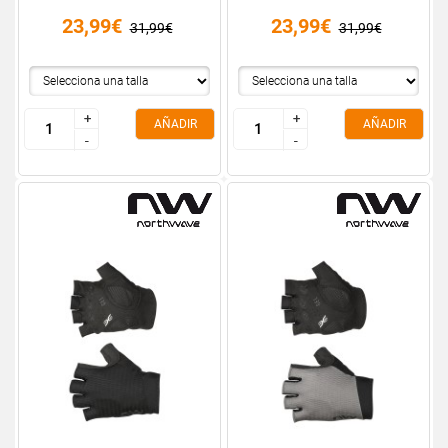
23,99€
23,99€
31,99€
31,99€
+
+
+
+
AÑADIR
AÑADIR
-
-
-
-