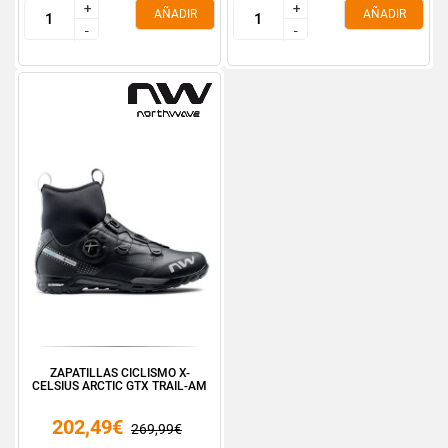
+
+
+
+
AÑADIR
AÑADIR
-
-
-
-
ZAPATILLAS CICLISMO X-
CELSIUS ARCTIC GTX TRAIL-AM
202,49€
269,99€