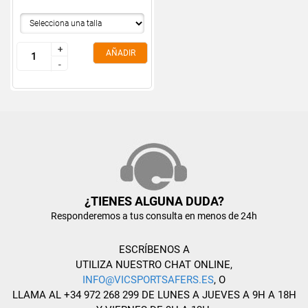
+
+
AÑADIR
-
-
¿TIENES ALGUNA DUDA?
Responderemos a tus consulta en menos de 24h
ESCRÍBENOS A
UTILIZA NUESTRO CHAT ONLINE,
INFO@VICSPORTSAFERS.ES
, O
LLAMA AL +34 972 268 299 DE LUNES A JUEVES A 9H A 18H