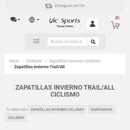
Entrega en 24/72h
(
0
)
Toggle
navigation
Inicio
Ciclismo
Zapatillas Invierno Ciclismo
Zapatillas Invierno Trail/All
ZAPATILLAS INVIERNO TRAIL/ALL
CICLISMO
Tu selección
ZAPATILLAS INVIERNO CICLISMO
NORTHWAVE
CICLISMO