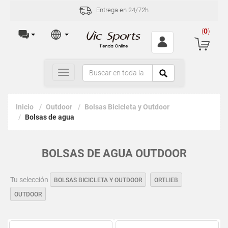
Entrega en 24/72h
(
0
)
Toggle
navigation
Inicio
Outdoor
Bolsas Bicicleta y Outdoor
Bolsas de agua
BOLSAS DE AGUA OUTDOOR
Tu selección
BOLSAS BICICLETA Y OUTDOOR
ORTLIEB
OUTDOOR