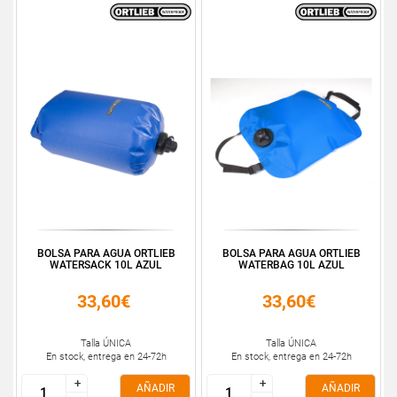
BOLSA PARA AGUA ORTLIEB
BOLSA PARA AGUA ORTLIEB
WATERSACK 10L AZUL
WATERBAG 10L AZUL
33,60€
33,60€
Talla ÚNICA
Talla ÚNICA
En stock, entrega en 24-72h
En stock, entrega en 24-72h
+
+
+
+
AÑADIR
AÑADIR