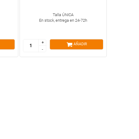
Talla ÚNICA
En stock, entrega en 24-72h
+
+
AÑADIR
-
-