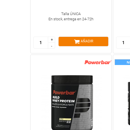
Talla ÚNICA
En stock, entrega en 24-72h
+
+
AÑADIR
-
-