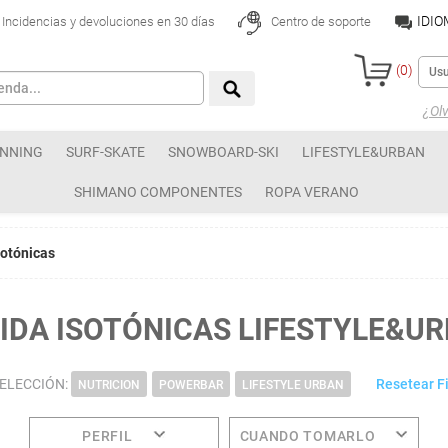
IDI
Incidencias y devoluciones en 30 días
Centro de soporte
(
0
)
¿Olv
NNING
SURF-SKATE
SNOWBOARD-SKI
LIFESTYLE&URBAN
SHIMANO COMPONENTES
ROPA VERANO
sotónicas
IDA ISOTÓNICAS LIFESTYLE&U
SELECCIÓN:
Resetear Fi
NUTRICION
POWERBAR
LIFESTYLE URBAN
PERFIL
CUANDO TOMARLO