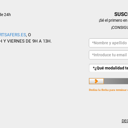
SUSC
de 24h
¡Sé el primero e
¡CONSIG
RTSAFERS.ES
, O
H Y VIERNES DE 9H A 13H.
Desliza la flecha para terminar 
DE