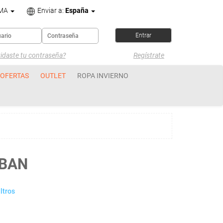
OMA
Enviar a:
España
idaste tu contraseña?
Regístrate
OFERTAS
OUTLET
ROPA INVIERNO
RBAN
ltros