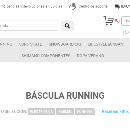
IDI
Incidencias y devoluciones en 30 días
Centro de soporte
(
0
)
¿Olv
NNING
SURF-SKATE
SNOWBOARD-SKI
LIFESTYLE&URBAN
SHIMANO COMPONENTES
ROPA VERANO
BÁSCULA RUNNING
TU SELECCIÓN:
Resetear Filtro
ELECTRONICA
GARMIN
RUNNING