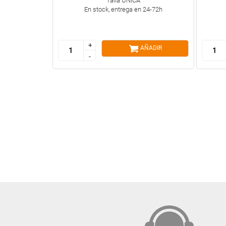
Talla ÚNICA
En stock, entrega en 24-72h
+
+
AÑADIR
-
-