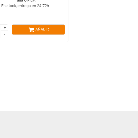
Talla ÚNICA
En stock, entrega en 24-72h
+
+
AÑADIR
-
-