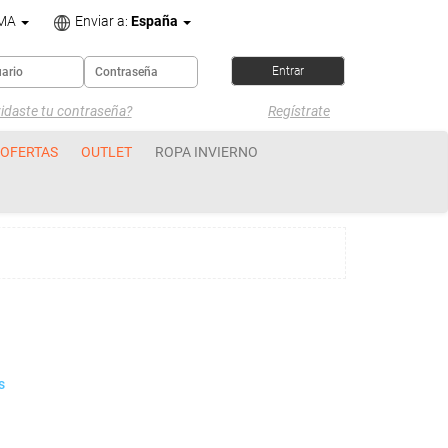
OMA
Enviar a:
España
idaste tu contraseña?
Regístrate
OFERTAS
OUTLET
ROPA INVIERNO
s