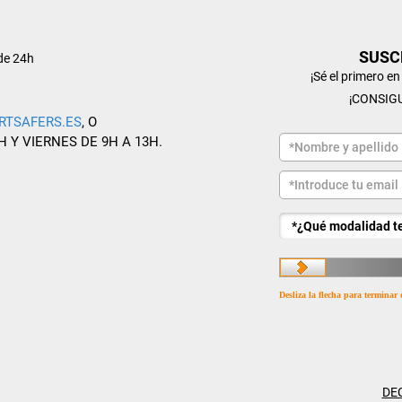
SUSC
de 24h
¡Sé el primero e
¡CONSIG
RTSAFERS.ES
, O
H Y VIERNES DE 9H A 13H.
Desliza la flecha para terminar 
DE