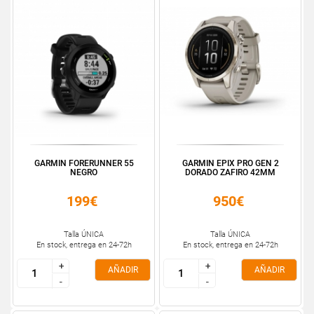
GARMIN FORERUNNER 55
GARMIN EPIX PRO GEN 2
NEGRO
DORADO ZAFIRO 42MM
199€
950€
Talla ÚNICA
Talla ÚNICA
En stock, entrega en 24-72h
En stock, entrega en 24-72h
+
+
+
+
AÑADIR
AÑADIR
-
-
-
-