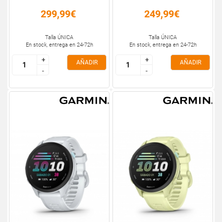
299,99€
249,99€
Talla ÚNICA
Talla ÚNICA
En stock, entrega en 24-72h
En stock, entrega en 24-72h
+
+
+
+
AÑADIR
AÑADIR
-
-
-
-