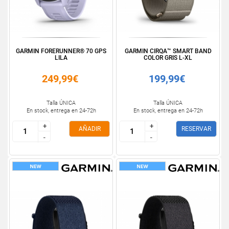
GARMIN FORERUNNER® 70 GPS
GARMIN CIRQA™ SMART BAND
LILA
COLOR GRIS L-XL
249,99€
199,99€
Talla ÚNICA
Talla ÚNICA
En stock, entrega en 24-72h
En stock, entrega en 24-72h
+
+
+
+
AÑADIR
RESERVAR
-
-
-
-