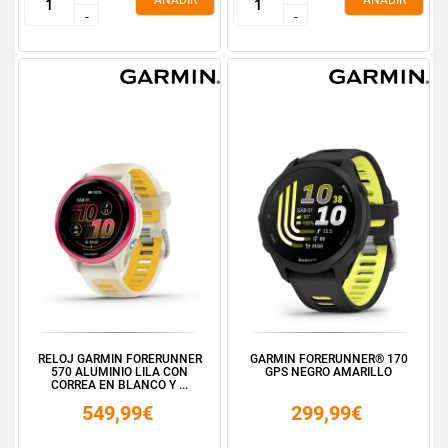
AÑADIR
AÑADIR
-
-
-
-
RELOJ GARMIN FORERUNNER
GARMIN FORERUNNER® 170
570 ALUMINIO LILA CON
GPS NEGRO AMARILLO
CORREA EN BLANCO Y ...
549,99€
299,99€