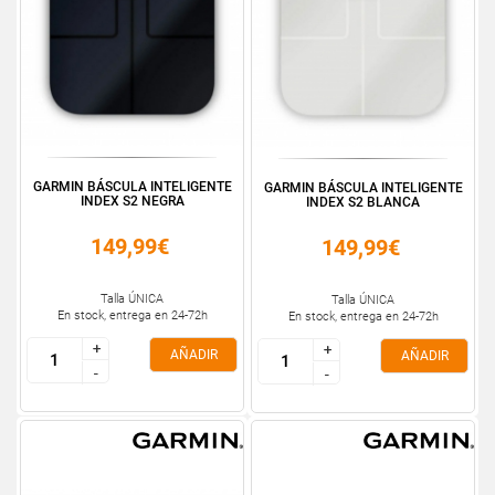
GARMIN BÁSCULA INTELIGENTE
GARMIN BÁSCULA INTELIGENTE
INDEX S2 NEGRA
INDEX S2 BLANCA
149,99€
149,99€
Talla ÚNICA
Talla ÚNICA
En stock, entrega en 24-72h
En stock, entrega en 24-72h
+
+
+
+
AÑADIR
AÑADIR
-
-
-
-