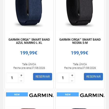
GARMIN CIRQA™ SMART BAND
GARMIN CIRQA™ SMART BAND
AZUL MARINO L-XL
NEGRA S-M
199,99€
199,99€
Talla ÚNICA
Talla ÚNICA
Fecha prevista,07/08/2026
Fecha prevista,07/08/2026
+
+
+
+
RESERVAR
RESERVAR
-
-
-
-