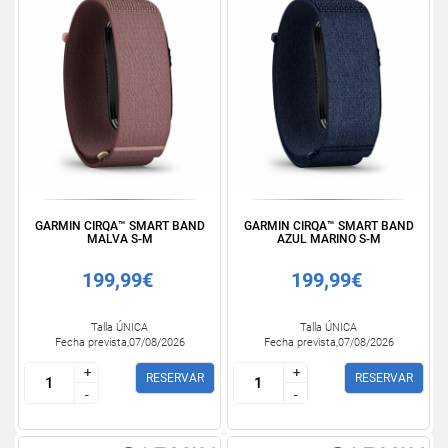
GARMIN CIRQA™ SMART BAND
GARMIN CIRQA™ SMART BAND
MALVA S-M
AZUL MARINO S-M
199,99€
199,99€
Talla ÚNICA
Talla ÚNICA
Fecha prevista,07/08/2026
Fecha prevista,07/08/2026
+
+
+
+
RESERVAR
RESERVAR
-
-
-
-