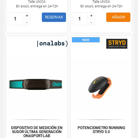
Talla ÚNICA
Talla ÚNICA
En stock, entrega en 24-72h
En stock, entrega en 24-72h
+
+
+
+
RESERVAR
AÑADIR
-
-
-
-
DISPOSITIVO DE MEDICIÓN EN
POTENCIOMETRO RUNNING
SUDOR ÚLTIMA GENERACIÓN
STRYD 5.0
ONASPORT-LAB