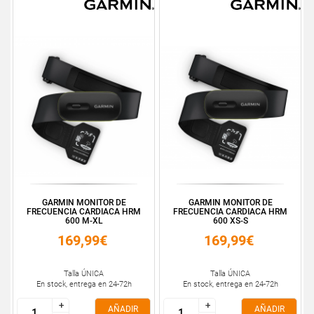
GARMIN MONITOR DE
GARMIN MONITOR DE
FRECUENCIA CARDIACA HRM
FRECUENCIA CARDIACA HRM
600 M-XL
600 XS-S
169,99€
169,99€
Talla ÚNICA
Talla ÚNICA
En stock, entrega en 24-72h
En stock, entrega en 24-72h
+
+
+
+
AÑADIR
AÑADIR