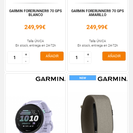
GARMIN FORERUNNER® 70 GPS
GARMIN FORERUNNER® 70 GPS
BLANCO
AMARILLO
249,99€
249,99€
Talla ÚNICA
Talla ÚNICA
En stock, entrega en 24-72h
En stock, entrega en 24-72h
+
+
+
+
AÑADIR
AÑADIR
-
-
-
-