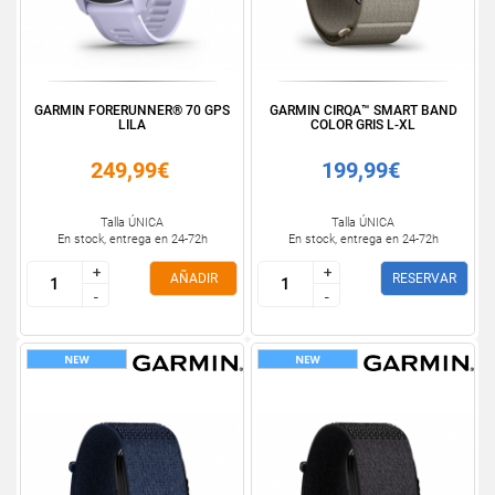
GARMIN FORERUNNER® 70 GPS
GARMIN CIRQA™ SMART BAND
LILA
COLOR GRIS L-XL
249,99€
199,99€
Talla ÚNICA
Talla ÚNICA
En stock, entrega en 24-72h
En stock, entrega en 24-72h
+
+
+
+
AÑADIR
RESERVAR
-
-
-
-