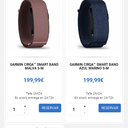
GARMIN CIRQA™ SMART BAND
GARMIN CIRQA™ SMART BAND
MALVA S-M
AZUL MARINO S-M
199,99€
199,99€
Talla ÚNICA
Talla ÚNICA
En stock, entrega en 24-72h
En stock, entrega en 24-72h
+
+
+
+
RESERVAR
RESERVAR
-
-
-
-