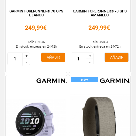
GARMIN FORERUNNER® 70 GPS
GARMIN FORERUNNER® 70 GPS
BLANCO
AMARILLO
249,99€
249,99€
Talla ÚNICA
Talla ÚNICA
En stock, entrega en 24-72h
En stock, entrega en 24-72h
+
+
+
+
AÑADIR
AÑADIR
-
-
-
-