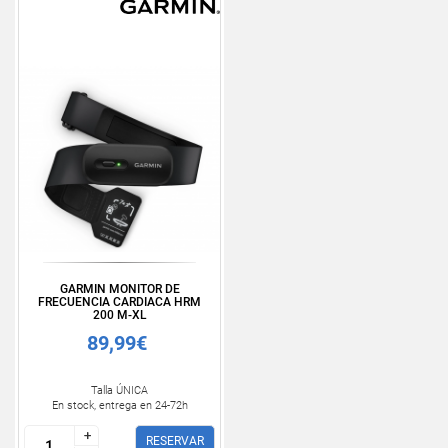
GARMIN MONITOR DE
FRECUENCIA CARDIACA HRM
200 M-XL
89,99€
Talla ÚNICA
En stock, entrega en 24-72h
+
+
RESERVAR