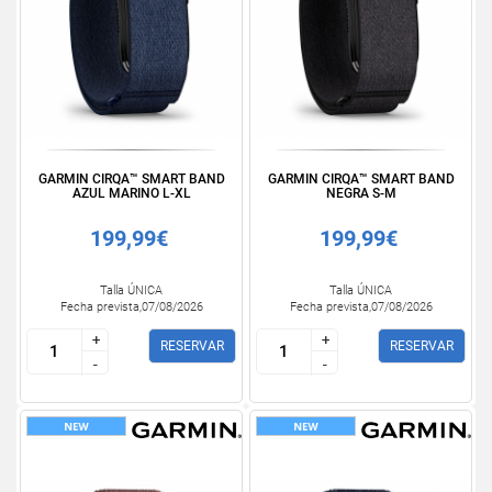
GARMIN CIRQA™ SMART BAND
GARMIN CIRQA™ SMART BAND
AZUL MARINO L-XL
NEGRA S-M
199,99€
199,99€
Talla ÚNICA
Talla ÚNICA
Fecha prevista,07/08/2026
Fecha prevista,07/08/2026
+
+
+
+
RESERVAR
RESERVAR
-
-
-
-