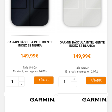
GARMIN BÁSCULA INTELIGENTE
GARMIN BÁSCULA INTELIGENTE
INDEX S2 NEGRA
INDEX S2 BLANCA
149,99€
149,99€
Talla ÚNICA
Talla ÚNICA
En stock, entrega en 24-72h
En stock, entrega en 24-72h
+
+
+
+
AÑADIR
AÑADIR
-
-
-
-