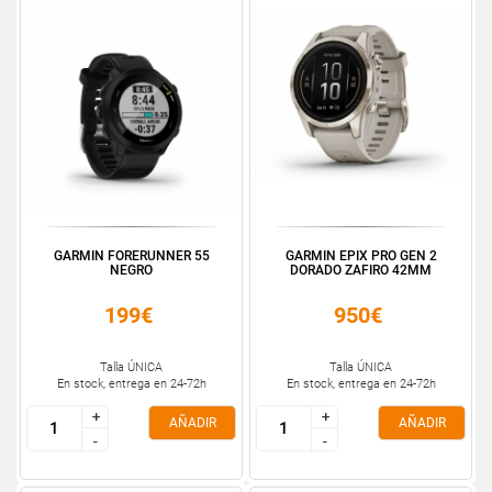
GARMIN FORERUNNER 55
GARMIN EPIX PRO GEN 2
NEGRO
DORADO ZAFIRO 42MM
199€
950€
Talla ÚNICA
Talla ÚNICA
En stock, entrega en 24-72h
En stock, entrega en 24-72h
+
+
+
+
AÑADIR
AÑADIR
-
-
-
-