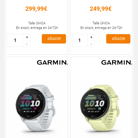
299,99€
249,99€
Talla ÚNICA
Talla ÚNICA
En stock, entrega en 24-72h
En stock, entrega en 24-72h
+
+
+
+
AÑADIR
AÑADIR
-
-
-
-