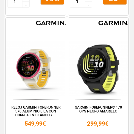
AÑADIR
AÑADIR
-
-
-
-
RELOJ GARMIN FORERUNNER
GARMIN FORERUNNER® 170
570 ALUMINIO LILA CON
GPS NEGRO AMARILLO
CORREA EN BLANCO Y ...
549,99€
299,99€