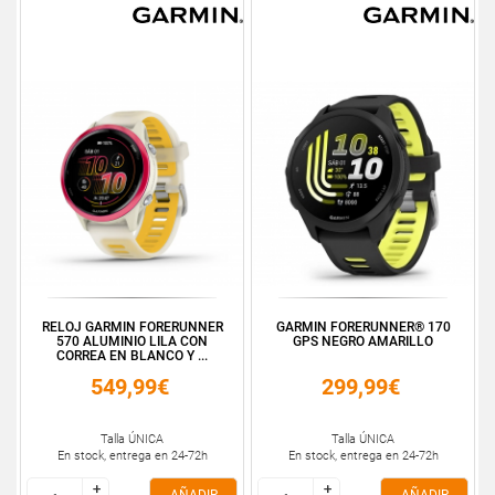
RELOJ GARMIN FORERUNNER
GARMIN FORERUNNER® 170
570 ALUMINIO LILA CON
GPS NEGRO AMARILLO
CORREA EN BLANCO Y ...
549,99€
299,99€
Talla ÚNICA
Talla ÚNICA
En stock, entrega en 24-72h
En stock, entrega en 24-72h
+
+
+
+