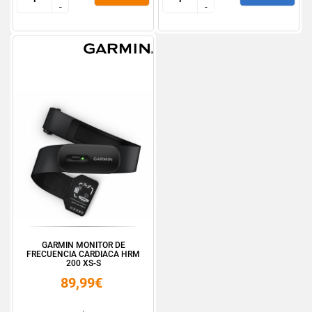
-
-
-
-
GARMIN MONITOR DE
FRECUENCIA CARDIACA HRM
200 XS-S
89,99€