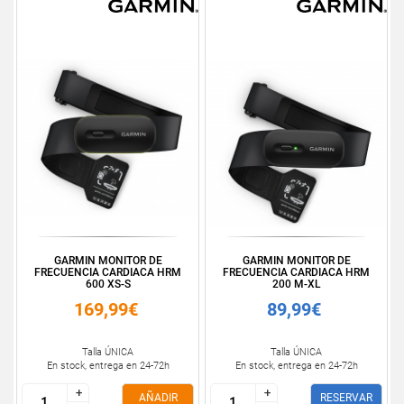
GARMIN MONITOR DE
GARMIN MONITOR DE
FRECUENCIA CARDIACA HRM
FRECUENCIA CARDIACA HRM
600 XS-S
200 M-XL
169,99€
89,99€
Talla ÚNICA
Talla ÚNICA
En stock, entrega en 24-72h
En stock, entrega en 24-72h
+
+
+
+
AÑADIR
RESERVAR