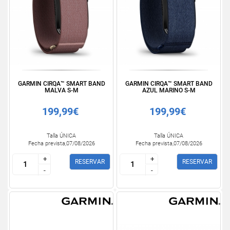
GARMIN CIRQA™ SMART BAND
GARMIN CIRQA™ SMART BAND
MALVA S-M
AZUL MARINO S-M
199,99€
199,99€
Talla ÚNICA
Talla ÚNICA
Fecha prevista,07/08/2026
Fecha prevista,07/08/2026
+
+
+
+
RESERVAR
RESERVAR
-
-
-
-