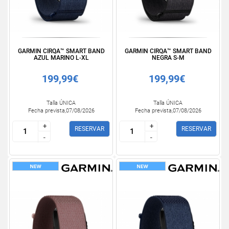
GARMIN CIRQA™ SMART BAND
GARMIN CIRQA™ SMART BAND
AZUL MARINO L-XL
NEGRA S-M
199,99€
199,99€
Talla ÚNICA
Talla ÚNICA
Fecha prevista,07/08/2026
Fecha prevista,07/08/2026
+
+
+
+
RESERVAR
RESERVAR
-
-
-
-