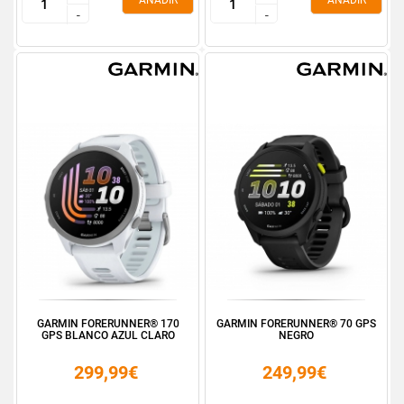
AÑADIR
AÑADIR
-
-
-
-
GARMIN FORERUNNER® 170
GARMIN FORERUNNER® 70 GPS
GPS BLANCO AZUL CLARO
NEGRO
299,99€
249,99€