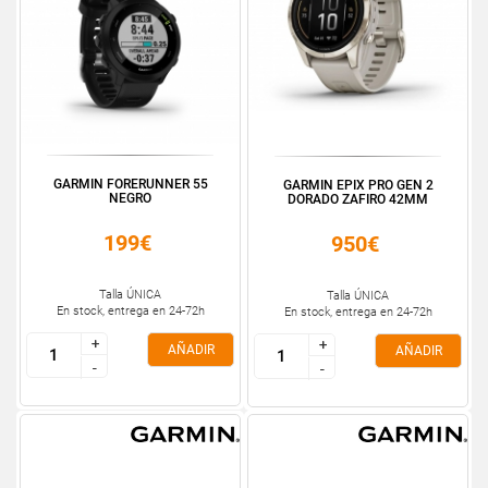
GARMIN FORERUNNER 55
GARMIN EPIX PRO GEN 2
NEGRO
DORADO ZAFIRO 42MM
199€
950€
Talla ÚNICA
Talla ÚNICA
En stock, entrega en 24-72h
En stock, entrega en 24-72h
+
+
+
+
AÑADIR
AÑADIR
-
-
-
-