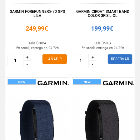
GARMIN FORERUNNER® 70 GPS
GARMIN CIRQA™ SMART BAND
LILA
COLOR GRIS L-XL
249,99€
199,99€
Talla ÚNICA
Talla ÚNICA
En stock, entrega en 24-72h
En stock, entrega en 24-72h
+
+
+
+
AÑADIR
RESERVAR
-
-
-
-