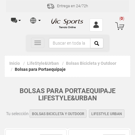
Entrega en 24/72h
(
0
)
Toggle
navigation
Inicio
LifeStyle&Urban
Bolsas Bicicleta y Outdoor
Bolsas para Portaequipaje
BOLSAS PARA PORTAEQUIPAJE
LIFESTYLE&URBAN
Tu selección
BOLSAS BICICLETA Y OUTDOOR
LIFESTYLE URBAN