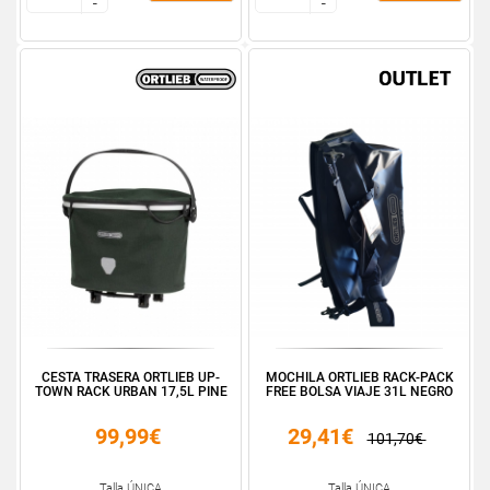
-
-
-
-
CESTA TRASERA ORTLIEB UP-
MOCHILA ORTLIEB RACK-PACK
TOWN RACK URBAN 17,5L PINE
FREE BOLSA VIAJE 31L NEGRO
99,99€
29,41€
101,70€
Talla ÚNICA
Talla ÚNICA