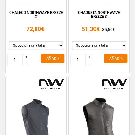
CHALECO NORTHWAVE BREEZE
CHAQUETA NORTHWAVE
3
BREEZE 3
72,80€
51,30€
85,50€
+
+
+
+
AÑADIR
AÑADIR
-
-
-
-