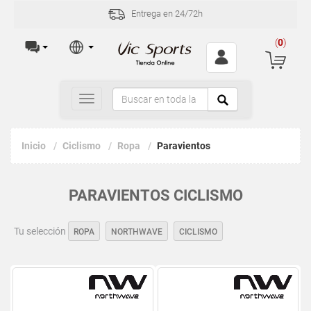
Entrega en 24/72h
(
0
)
Toggle
navigation
Inicio
Ciclismo
Ropa
Paravientos
PARAVIENTOS CICLISMO
Tu selección
ROPA
NORTHWAVE
CICLISMO