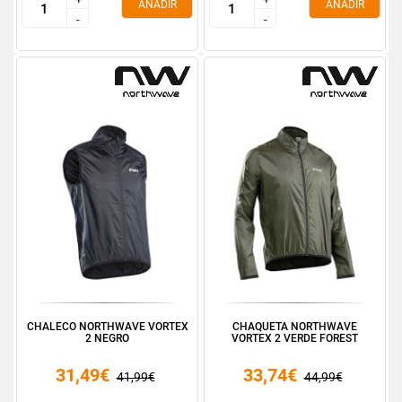
AÑADIR
AÑADIR
-
-
-
-
CHALECO NORTHWAVE VORTEX
CHAQUETA NORTHWAVE
2 NEGRO
VORTEX 2 VERDE FOREST
31,49€
33,74€
41,99€
44,99€