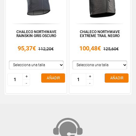
CHALECO NORTHWAVE
CHALECO NORTHWAVE
RAINSKIN GRIS OSCURO
EXTREME TRAIL NEGRO
95,37€
100,48€
112,20€
125,60€
+
+
+
+
AÑADIR
AÑADIR
-
-
-
-