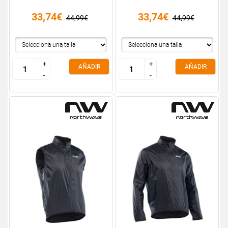
33,74€
33,74€
44,99€
44,99€
+
+
+
+
AÑADIR
AÑADIR
-
-
-
-