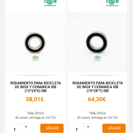
RODAMIENTO PARA BICICLETA
RODAMIENTO PARA BICICLETA
DE INOX Y CERAMICA ISB
DE INOX Y CERAMICA ISB
(12*24*6) ISB
(15*28*7) ISB
58,01€
64,30€
Talla ÚNICA
Talla ÚNICA
En stock, entrega en 24-72h
En stock, entrega en 24-72h
+
+
+
+
AÑADIR
AÑADIR