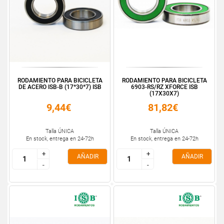
RODAMIENTO PARA BICICLETA
RODAMIENTO PARA BICICLETA
DE ACERO ISB-B (17*30*7) ISB
6903-RS/RZ XFORCE ISB
(17X30X7)
9,44€
81,82€
Talla ÚNICA
Talla ÚNICA
En stock, entrega en 24-72h
En stock, entrega en 24-72h
+
+
+
+
AÑADIR
AÑADIR
-
-
-
-