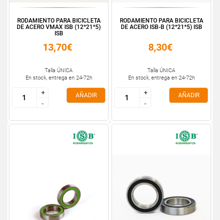
RODAMIENTO PARA BICICLETA
RODAMIENTO PARA BICICLETA
DE ACERO VMAX ISB (12*21*5)
DE ACERO ISB-B (12*21*5) ISB
ISB
13,70€
8,30€
Talla ÚNICA
Talla ÚNICA
En stock, entrega en 24-72h
En stock, entrega en 24-72h
+
+
+
+
AÑADIR
AÑADIR
-
-
-
-