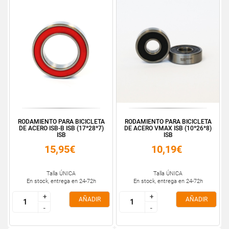
RODAMIENTO PARA BICICLETA
RODAMIENTO PARA BICICLETA
DE ACERO ISB-B ISB (17*28*7)
DE ACERO VMAX ISB (10*26*8)
ISB
ISB
15,95€
10,19€
Talla ÚNICA
Talla ÚNICA
En stock, entrega en 24-72h
En stock, entrega en 24-72h
+
+
+
+
AÑADIR
AÑADIR
-
-
-
-