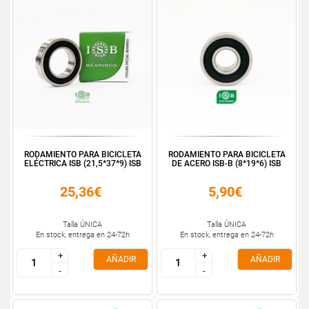
RODAMIENTO PARA BICICLETA
RODAMIENTO PARA BICICLETA
ELÉCTRICA ISB (21,5*37*9) ISB
DE ACERO ISB-B (8*19*6) ISB
25,36€
5,90€
Talla ÚNICA
Talla ÚNICA
En stock, entrega en 24-72h
En stock, entrega en 24-72h
+
+
+
+
AÑADIR
AÑADIR
-
-
-
-