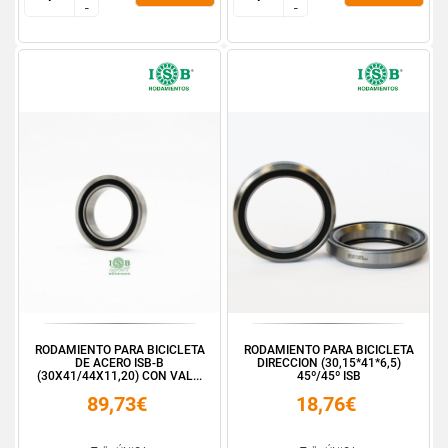
-
-
-
-
RODAMIENTO PARA BICICLETA
RODAMIENTO PARA BICICLETA
DE ACERO ISB-B
DIRECCION (30,15*41*6,5)
(30X41/44X11,20) CON VAL...
45º/45º ISB
89,73€
18,76€