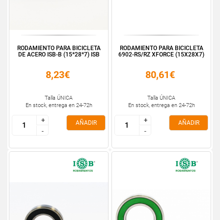
RODAMIENTO PARA BICICLETA
RODAMIENTO PARA BICICLETA
DE ACERO ISB-B (15*28*7) ISB
6902-RS/RZ XFORCE (15X28X7)
8,23€
80,61€
Talla ÚNICA
Talla ÚNICA
En stock, entrega en 24-72h
En stock, entrega en 24-72h
+
+
+
+
AÑADIR
AÑADIR
-
-
-
-