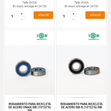
Talla ÚNICA
Talla ÚNICA
En stock, entrega en 24-72h
En stock, entrega en 24-72h
+
+
+
+
AÑADIR
AÑADIR
-
-
-
-
RODAMIENTO PARA BICICLETA
RODAMIENTO PARA BICICLETA
DE ACERO VMAX ISB (10*22*6)
DE ACERO ISB-B (10*22*6) ISB
ISB