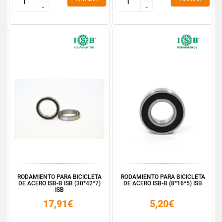
-
-
-
-
RODAMIENTO PARA BICICLETA
RODAMIENTO PARA BICICLETA
DE ACERO ISB-B ISB (30*42*7)
DE ACERO ISB-B (8*16*5) ISB
ISB
17,91€
5,20€