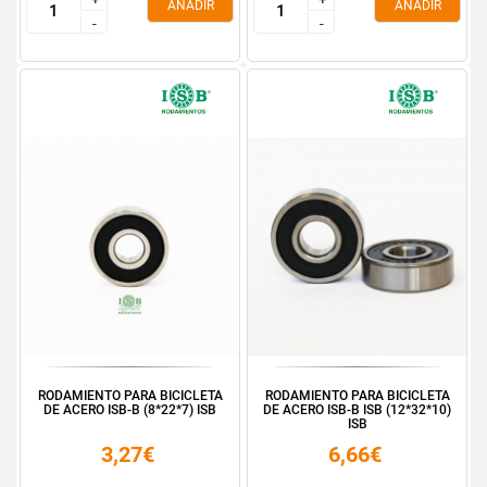
AÑADIR
AÑADIR
-
-
-
-
RODAMIENTO PARA BICICLETA
RODAMIENTO PARA BICICLETA
DE ACERO ISB-B (8*22*7) ISB
DE ACERO ISB-B ISB (12*32*10)
ISB
3,27€
6,66€