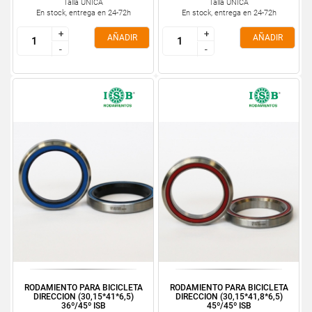
Talla ÚNICA
Talla ÚNICA
En stock, entrega en 24-72h
En stock, entrega en 24-72h
+
+
+
+
AÑADIR
AÑADIR
-
-
-
-
RODAMIENTO PARA BICICLETA
RODAMIENTO PARA BICICLETA
DIRECCION (30,15*41*6,5)
DIRECCION (30,15*41,8*6,5)
36º/45º ISB
45º/45º ISB