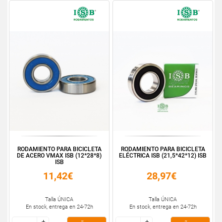
RODAMIENTO PARA BICICLETA
RODAMIENTO PARA BICICLETA
DE ACERO VMAX ISB (12*28*8)
ELÉCTRICA ISB (21,5*42*12) ISB
ISB
11,42€
28,97€
Talla ÚNICA
Talla ÚNICA
En stock, entrega en 24-72h
En stock, entrega en 24-72h
+
+
+
+