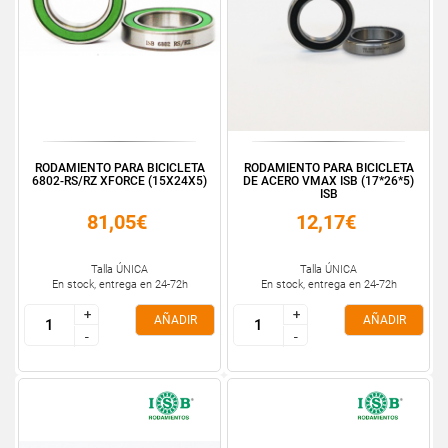
RODAMIENTO PARA BICICLETA
RODAMIENTO PARA BICICLETA
6802-RS/RZ XFORCE (15X24X5)
DE ACERO VMAX ISB (17*26*5)
ISB
81,05€
12,17€
Talla ÚNICA
Talla ÚNICA
En stock, entrega en 24-72h
En stock, entrega en 24-72h
+
+
+
+
AÑADIR
AÑADIR
-
-
-
-