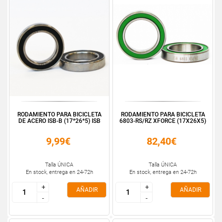
RODAMIENTO PARA BICICLETA
RODAMIENTO PARA BICICLETA
DE ACERO ISB-B (17*26*5) ISB
6803-RS/RZ XFORCE (17X26X5)
9,99€
82,40€
Talla ÚNICA
Talla ÚNICA
En stock, entrega en 24-72h
En stock, entrega en 24-72h
+
+
+
+
AÑADIR
AÑADIR
-
-
-
-