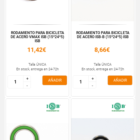
RODAMIENTO PARA BICICLETA
RODAMIENTO PARA BICICLETA
DE ACERO VMAX ISB (15*24*5)
DE ACERO ISB-B (15*24*5) ISB
ISB
11,42€
8,66€
Talla ÚNICA
Talla ÚNICA
En stock, entrega en 24-72h
En stock, entrega en 24-72h
+
+
+
+
AÑADIR
AÑADIR
-
-
-
-