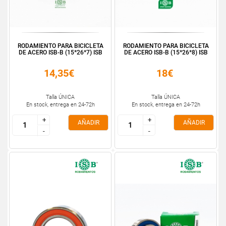
RODAMIENTO PARA BICICLETA
RODAMIENTO PARA BICICLETA
DE ACERO ISB-B (15*26*7) ISB
DE ACERO ISB-B (15*26*8) ISB
14,35€
18€
Talla ÚNICA
Talla ÚNICA
En stock, entrega en 24-72h
En stock, entrega en 24-72h
+
+
+
+
AÑADIR
AÑADIR
-
-
-
-