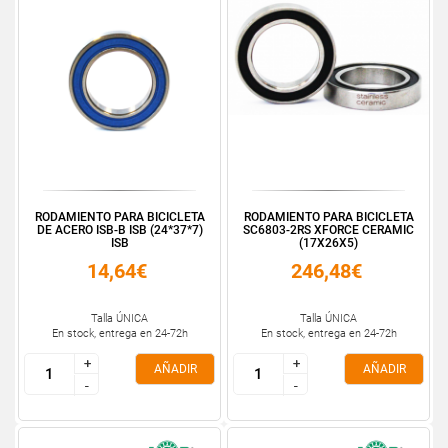
RODAMIENTO PARA BICICLETA
RODAMIENTO PARA BICICLETA
DE ACERO ISB-B ISB (24*37*7)
SC6803-2RS XFORCE CERAMIC
ISB
(17X26X5)
14,64€
246,48€
Talla ÚNICA
Talla ÚNICA
En stock, entrega en 24-72h
En stock, entrega en 24-72h
+
+
+
+
AÑADIR
AÑADIR
-
-
-
-