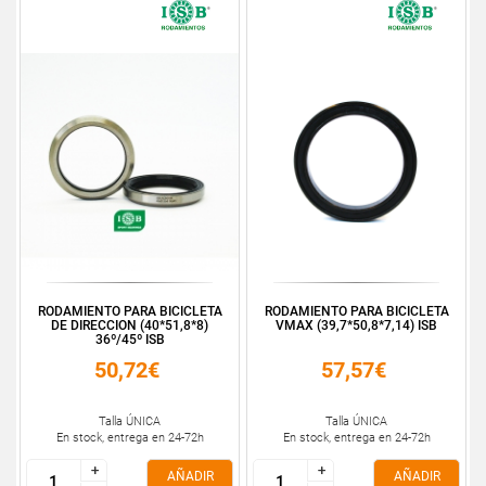
RODAMIENTO PARA BICICLETA
RODAMIENTO PARA BICICLETA
DE DIRECCION (40*51,8*8)
VMAX (39,7*50,8*7,14) ISB
36º/45º ISB
50,72€
57,57€
Talla ÚNICA
Talla ÚNICA
En stock, entrega en 24-72h
En stock, entrega en 24-72h
+
+
+
+
AÑADIR
AÑADIR