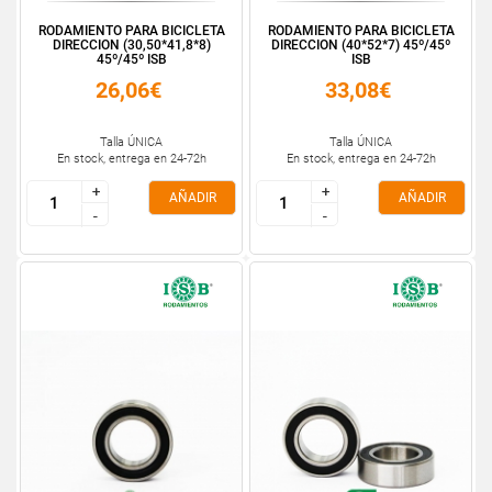
RODAMIENTO PARA BICICLETA
RODAMIENTO PARA BICICLETA
DIRECCION (30,50*41,8*8)
DIRECCION (40*52*7) 45º/45º
45º/45º ISB
ISB
26,06€
33,08€
Talla ÚNICA
Talla ÚNICA
En stock, entrega en 24-72h
En stock, entrega en 24-72h
+
+
+
+
AÑADIR
AÑADIR
-
-
-
-