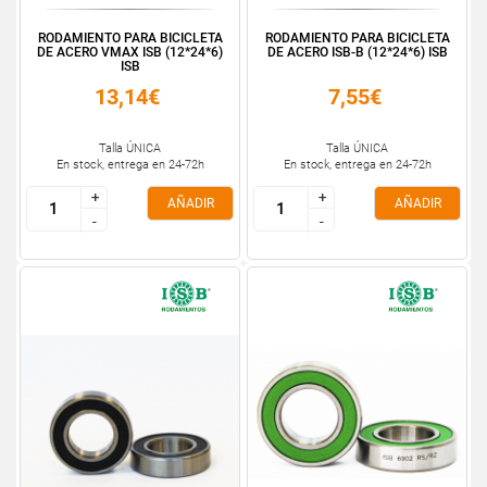
RODAMIENTO PARA BICICLETA
RODAMIENTO PARA BICICLETA
DE ACERO VMAX ISB (12*24*6)
DE ACERO ISB-B (12*24*6) ISB
ISB
13,14€
7,55€
Talla ÚNICA
Talla ÚNICA
En stock, entrega en 24-72h
En stock, entrega en 24-72h
+
+
+
+
AÑADIR
AÑADIR
-
-
-
-