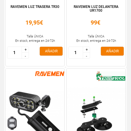
RAVEMEN LUZ TRASERA TR30
RAVEMEN LUZ DELANTERA
UR1700
19,95€
99€
Talla ÚNICA
Talla ÚNICA
En stock, entrega en 24-72h
En stock, entrega en 24-72h
+
+
+
+
AÑADIR
AÑADIR
-
-
-
-