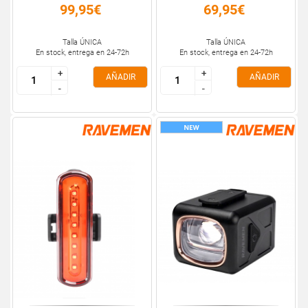
99,95€
69,95€
Talla ÚNICA
Talla ÚNICA
En stock, entrega en 24-72h
En stock, entrega en 24-72h
+
+
+
+
AÑADIR
AÑADIR
-
-
-
-