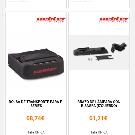
BOLSA DE TRANSPORTE PARA F-
BRAZO DE LÁMPARA CON
SERIES
BISAGRA (IZQUIERDO)
68,74€
61,21€
Talla ÚNICA
Talla ÚNICA