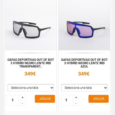
GAFAS DEPORTIVAS OUT OF BOT
GAFAS DEPORTIVAS OUT OF BOT
3 HYBRID NEGRO LENTE IRID
3 HYBRID NEGRO LENTE IRID
TRANSPARENT...
AZUL
349€
349€
+
+
+
+
AÑADIR
AÑADIR
-
-
-
-