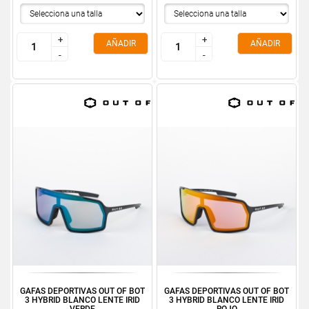
+
+
+
+
AÑADIR
AÑADIR
-
-
-
-
GAFAS DEPORTIVAS OUT OF BOT
GAFAS DEPORTIVAS OUT OF BOT
3 HYBRID BLANCO LENTE IRID
3 HYBRID BLANCO LENTE IRID