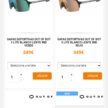
GAFAS DEPORTIVAS OUT OF BOT
GAFAS DEPORTIVAS OUT OF BOT
3 LITE BLANCO LENTE IRID
3 LITE BLANCO LENTE IRID
VERDE
ROJO
349€
349€
+
+
+
+
AÑADIR
AÑADIR
-
-
-
-