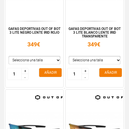
GAFAS DEPORTIVAS OUT OF BOT
GAFAS DEPORTIVAS OUT OF BOT
3 LITE NEGRO LENTE IRID ROJO
3 LITE BLANCO LENTE IRID
TRANSPARENTE
349€
349€
+
+
+
+
AÑADIR
AÑADIR
-
-
-
-