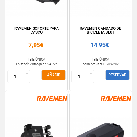
RAVEMEN SOPORTE PARA
RAVEMEN CANDADO DE
CASCO
BICICLETA BL01
7,95€
14,95€
Talla ÚNICA
Talla ÚNICA
En stock, entrega en 24-72h
Fecha prevista,01/09/2026
+
+
+
+
AÑADIR
RESERVAR
-
-
-
-