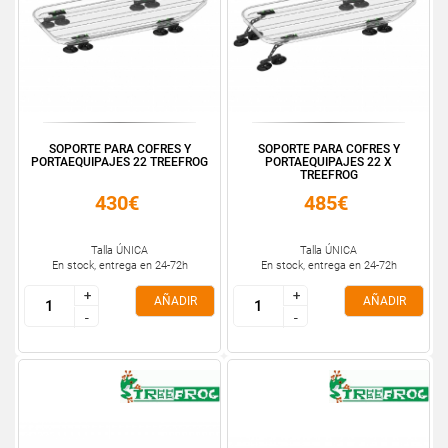
SOPORTE PARA COFRES Y
SOPORTE PARA COFRES Y
PORTAEQUIPAJES 22 TREEFROG
PORTAEQUIPAJES 22 X
TREEFROG
430€
485€
Talla ÚNICA
Talla ÚNICA
En stock, entrega en 24-72h
En stock, entrega en 24-72h
+
+
+
+
AÑADIR
AÑADIR
-
-
-
-