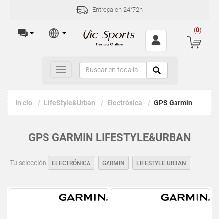
Entrega en 24/72h
(
0
)
Toggle
navigation
Inicio
LifeStyle&Urban
Electrónica
GPS Garmin
GPS GARMIN LIFESTYLE&URBAN
Tu selección
ELECTRÓNICA
GARMIN
LIFESTYLE URBAN