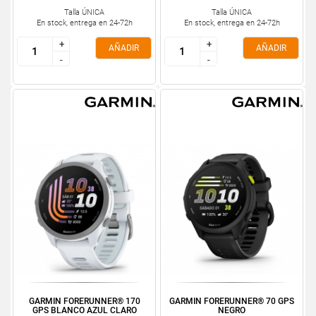
Talla ÚNICA
Talla ÚNICA
En stock, entrega en 24-72h
En stock, entrega en 24-72h
+
+
+
+
AÑADIR
AÑADIR
-
-
-
-
GARMIN FORERUNNER® 170
GARMIN FORERUNNER® 70 GPS
GPS BLANCO AZUL CLARO
NEGRO