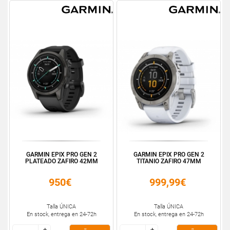
GARMIN EPIX PRO GEN 2
GARMIN EPIX PRO GEN 2
PLATEADO ZAFIRO 42MM
TITANIO ZAFIRO 47MM
950€
999,99€
Talla ÚNICA
Talla ÚNICA
En stock, entrega en 24-72h
En stock, entrega en 24-72h
+
+
+
+