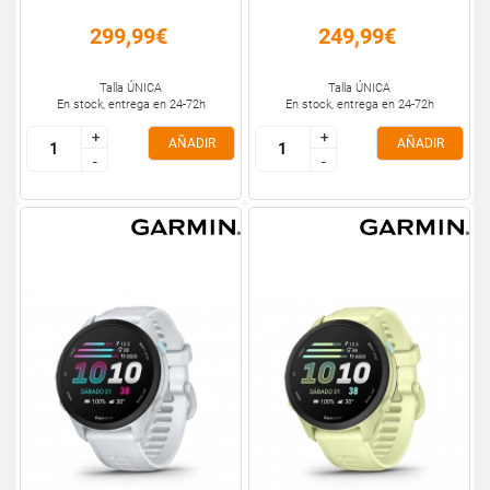
299,99€
249,99€
Talla ÚNICA
Talla ÚNICA
En stock, entrega en 24-72h
En stock, entrega en 24-72h
+
+
+
+
AÑADIR
AÑADIR
-
-
-
-