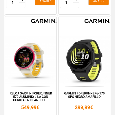
AÑADIR
AÑADIR
-
-
-
-
RELOJ GARMIN FORERUNNER
GARMIN FORERUNNER® 170
570 ALUMINIO LILA CON
GPS NEGRO AMARILLO
CORREA EN BLANCO Y ...
549,99€
299,99€