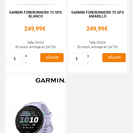
GARMIN FORERUNNER® 70 GPS
GARMIN FORERUNNER® 70 GPS
BLANCO
AMARILLO
249,99€
249,99€
Talla ÚNICA
Talla ÚNICA
En stock, entrega en 24-72h
En stock, entrega en 24-72h
+
+
+
+
AÑADIR
AÑADIR
-
-
-
-