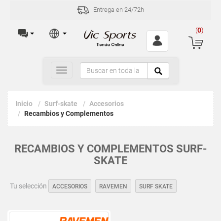
Entrega en 24/72h
(
0
)
Toggle
navigation
Inicio
Surf-skate
Accesorios
Recambios y Complementos
RECAMBIOS Y COMPLEMENTOS SURF-
SKATE
Tu selección
ACCESORIOS
RAVEMEN
SURF SKATE