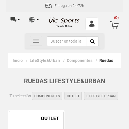
Entrega en 24/72h
(
0
)
Toggle
navigation
Inicio
LifeStyle&Urban
Componentes
Ruedas
RUEDAS LIFESTYLE&URBAN
Tu selección
COMPONENTES
OUTLET
LIFESTYLE URBAN