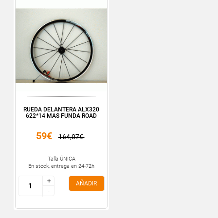
RUEDA DELANTERA ALX320
622*14 MAS FUNDA ROAD
59€
164,07€
Talla ÚNICA
En stock, entrega en 24-72h
+
+
AÑADIR
-
-