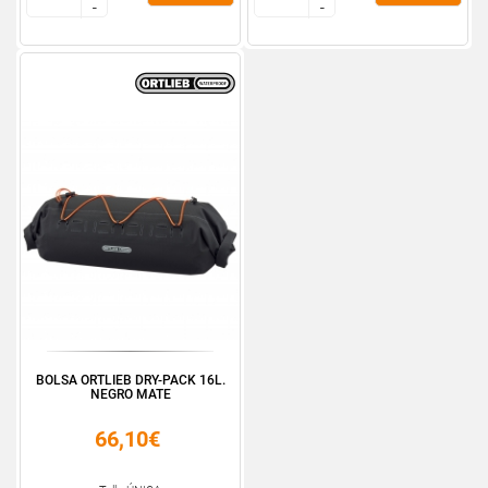
-
-
-
-
BOLSA ORTLIEB DRY-PACK 16L.
NEGRO MATE
66,10€