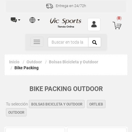
Entrega en 24/72h
(
0
)
Toggle
navigation
Inicio
Outdoor
Bolsas Bicicleta y Outdoor
Bike Packing
BIKE PACKING OUTDOOR
Tu selección
BOLSAS BICICLETA Y OUTDOOR
ORTLIEB
OUTDOOR