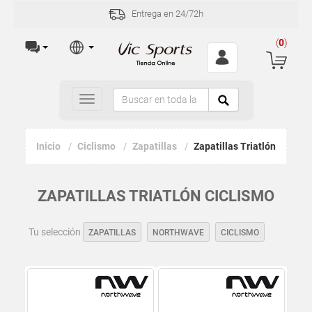
Entrega en 24/72h
(
0
)
Toggle
navigation
Inicio
Ciclismo
Zapatillas
Zapatillas Triatlón
ZAPATILLAS TRIATLÓN CICLISMO
Tu selección
ZAPATILLAS
NORTHWAVE
CICLISMO