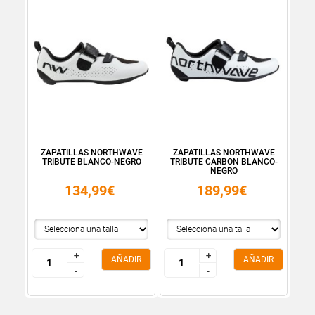
ZAPATILLAS NORTHWAVE
ZAPATILLAS NORTHWAVE
TRIBUTE BLANCO-NEGRO
TRIBUTE CARBON BLANCO-
NEGRO
134,99€
189,99€
+
+
+
+
AÑADIR
AÑADIR
-
-
-
-