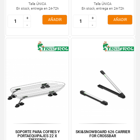
Talla ÚNICA
Talla ÚNICA
En stock, entrega en 24-72h
En stock, entrega en 24-72h
+
+
+
+
AÑADIR
AÑADIR
-
-
-
-
SOPORTE PARA COFRES Y
SKI&SNOWBOARD 626 CARRIER
PORTAEQUIPAJES 22 X
FOR CROSSBAR