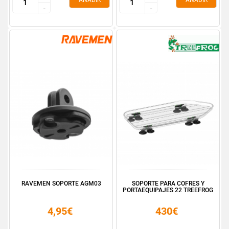
AÑADIR
AÑADIR
-
-
-
-
RAVEMEN SOPORTE AGM03
SOPORTE PARA COFRES Y
PORTAEQUIPAJES 22 TREEFROG
4,95€
430€