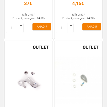
37€
4,15€
Talla ÚNICA
Talla ÚNICA
En stock, entrega en 24-72h
En stock, entrega en 24-72h
+
+
+
+
AÑADIR
AÑADIR
-
-
-
-