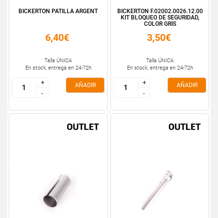
BICKERTON PATILLA ARGENT
BICKERTON F.02002.0026.12.00
KIT BLOQUEO DE SEGURIDAD,
COLOR GRIS
6,40€
3,50€
Talla ÚNICA
Talla ÚNICA
En stock, entrega en 24-72h
En stock, entrega en 24-72h
+
+
+
+
AÑADIR
AÑADIR
-
-
-
-