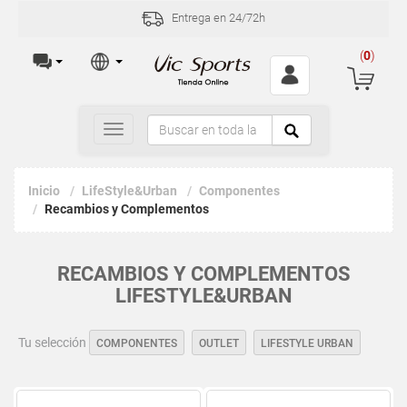
Entrega en 24/72h
(
0
)
Toggle
navigation
Inicio
LifeStyle&Urban
Componentes
Recambios y Complementos
RECAMBIOS Y COMPLEMENTOS
LIFESTYLE&URBAN
Tu selección
COMPONENTES
OUTLET
LIFESTYLE URBAN