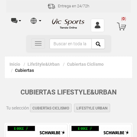
Entrega en 24/72h
(
0
)
Toggle
navigation
Inicio
LifeStyle&Urban
Cubiertas Ciclismo
Cubiertas
CUBIERTAS LIFESTYLE&URBAN
Tu selección
CUBIERTAS CICLISMO
LIFESTYLE URBAN