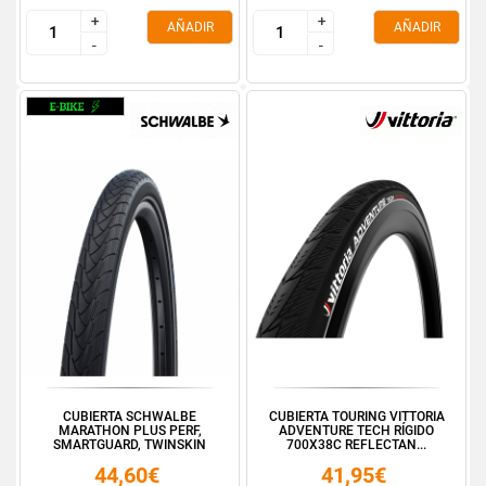
+
+
+
+
AÑADIR
AÑADIR
-
-
-
-
CUBIERTA SCHWALBE
CUBIERTA TOURING VITTORIA
MARATHON PLUS PERF,
ADVENTURE TECH RÍGIDO
SMARTGUARD, TWINSKIN
700X38C REFLECTAN...
28X1....
44,60€
41,95€