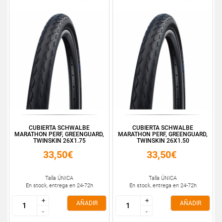
CUBIERTA SCHWALBE
CUBIERTA SCHWALBE
MARATHON PERF, GREENGUARD,
MARATHON PERF, GREENGUARD,
TWINSKIN 26X1.75
TWINSKIN 26X1.50
33,50€
33,50€
Talla ÚNICA
Talla ÚNICA
En stock, entrega en 24-72h
En stock, entrega en 24-72h
+
+
+
+
AÑADIR
AÑADIR
-
-
-
-