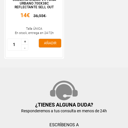
URBANO 700X38C
REFLECTANTE SELL OUT
14€
36,95€
Talla ÚNICA
En stock, entrega en 24-72h
+
+
AÑADIR
-
-
¿TIENES ALGUNA DUDA?
Responderemos a tus consulta en menos de 24h
ESCRÍBENOS A