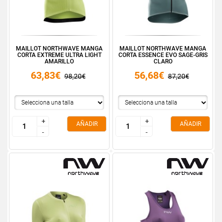
MAILLOT NORTHWAVE MANGA
MAILLOT NORTHWAVE MANGA
CORTA EXTREME ULTRA LIGHT
CORTA ESSENCE EVO SAGE-GRIS
AMARILLO
CLARO
63,83€
56,68€
98,20€
87,20€
+
+
+
+
AÑADIR
AÑADIR
-
-
-
-