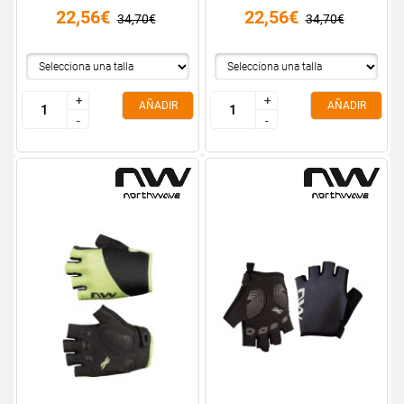
22,56€
22,56€
34,70€
34,70€
+
+
+
+
AÑADIR
AÑADIR
-
-
-
-