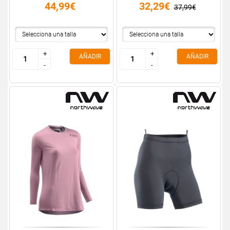
44,99€
32,29€
37,99€
+
+
+
+
AÑADIR
AÑADIR
-
-
-
-