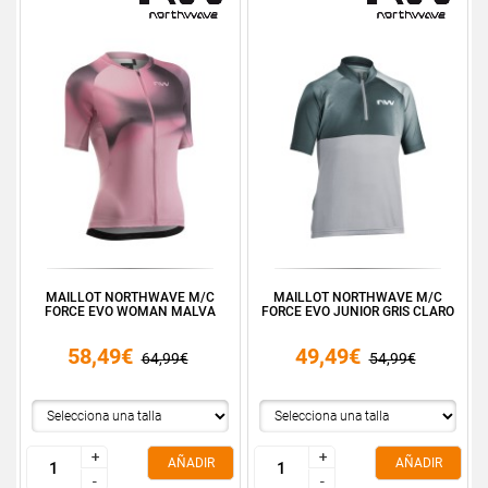
MAILLOT NORTHWAVE M/C
MAILLOT NORTHWAVE M/C
FORCE EVO WOMAN MALVA
FORCE EVO JUNIOR GRIS CLARO
58,49€
49,49€
64,99€
54,99€
+
+
+
+
AÑADIR
AÑADIR
-
-
-
-