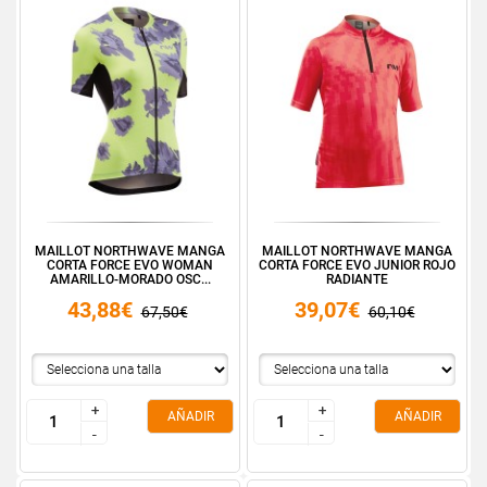
MAILLOT NORTHWAVE MANGA
MAILLOT NORTHWAVE MANGA
CORTA FORCE EVO WOMAN
CORTA FORCE EVO JUNIOR ROJO
AMARILLO-MORADO OSC...
RADIANTE
43,88€
39,07€
67,50€
60,10€
+
+
+
+
AÑADIR
AÑADIR
-
-
-
-