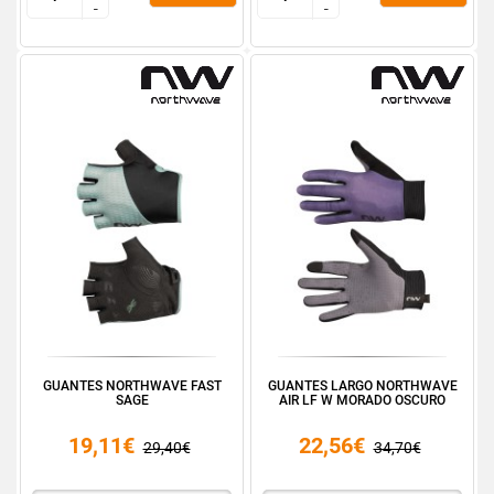
-
-
-
-
GUANTES NORTHWAVE FAST
GUANTES LARGO NORTHWAVE
SAGE
AIR LF W MORADO OSCURO
19,11€
22,56€
29,40€
34,70€