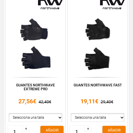
GUANTES NORTHWAVE
GUANTES NORTHWAVE FAST
EXTREME PRO
27,56€
19,11€
42,40€
29,40€
+
+
+
+
AÑADIR
AÑADIR