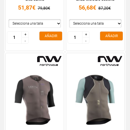
51,87€
56,68€
79,80€
87,20€
+
+
+
+
AÑADIR
AÑADIR
-
-
-
-