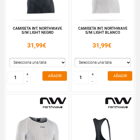
CAMISETA INT. NORTHWAVE
CAMISETA INT. NORTHWAVE
S/M LIGHT NEGRO
S/M LIGHT BLANCO
31,99€
31,99€
+
+
+
+
AÑADIR
AÑADIR
-
-
-
-