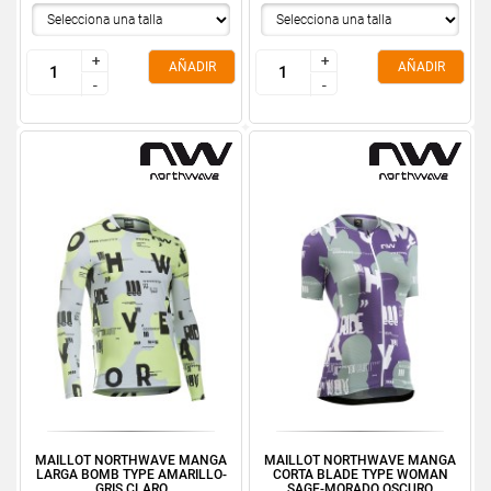
+
+
+
+
AÑADIR
AÑADIR
-
-
-
-
MAILLOT NORTHWAVE MANGA
MAILLOT NORTHWAVE MANGA
LARGA BOMB TYPE AMARILLO-
CORTA BLADE TYPE WOMAN
GRIS CLARO
SAGE-MORADO OSCURO