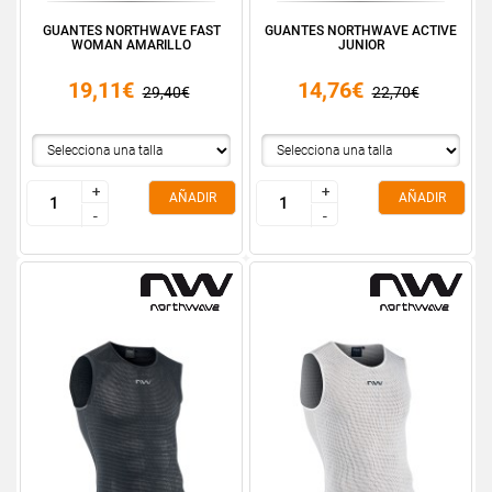
GUANTES NORTHWAVE FAST
GUANTES NORTHWAVE ACTIVE
WOMAN AMARILLO
JUNIOR
19,11€
14,76€
29,40€
22,70€
+
+
+
+
AÑADIR
AÑADIR
-
-
-
-