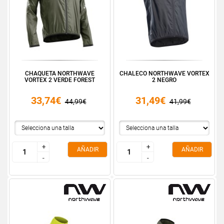
CHAQUETA NORTHWAVE
CHALECO NORTHWAVE VORTEX
VORTEX 2 VERDE FOREST
2 NEGRO
33,74€
31,49€
44,99€
41,99€
+
+
+
+
AÑADIR
AÑADIR
-
-
-
-