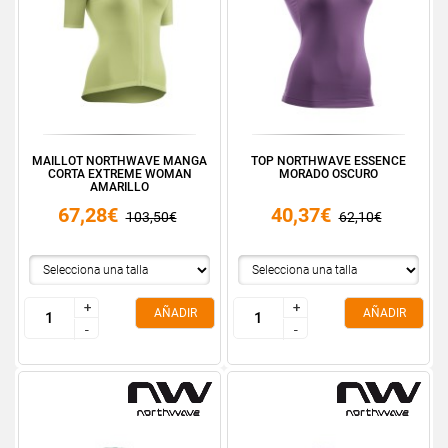
MAILLOT NORTHWAVE MANGA
TOP NORTHWAVE ESSENCE
CORTA EXTREME WOMAN
MORADO OSCURO
AMARILLO
67,28€
40,37€
103,50€
62,10€
+
+
+
+
AÑADIR
AÑADIR
-
-
-
-