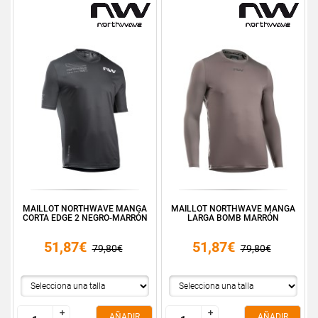
MAILLOT NORTHWAVE MANGA
MAILLOT NORTHWAVE MANGA
CORTA EDGE 2 NEGRO-MARRÓN
LARGA BOMB MARRÓN
51,87€
51,87€
79,80€
79,80€
+
+
+
+
AÑADIR
AÑADIR