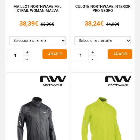
MAILLOT NORTHWAVE M/L
CULOTE NORTHWAVE INTERIOR
XTRAIL WOMAN MALVA
PRO NEGRO
38,39€
38,24€
63,99€
44,99€
+
+
+
+
AÑADIR
AÑADIR
-
-
-
-