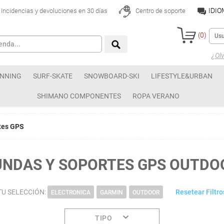
IDI
Incidencias y devoluciones en 30 días
Centro de soporte
(
0
)
¿Olv
NNING
SURF-SKATE
SNOWBOARD-SKI
LIFESTYLE&URBAN
SHIMANO COMPONENTES
ROPA VERANO
tes GPS
UNDAS Y SOPORTES GPS OUTDO
TU SELECCIÓN:
Resetear Filtro
ELECTRONICA
GARMIN
OUTDOOR
TIPO