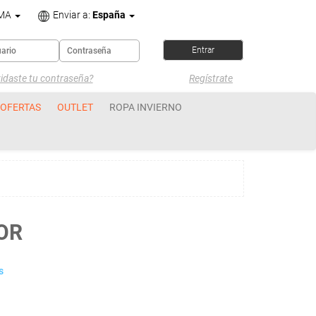
OMA
Enviar a:
España
idaste tu contraseña?
Regístrate
OFERTAS
OUTLET
ROPA INVIERNO
OR
s