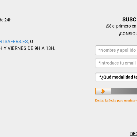
SUSC
de 24h
¡Sé el primero e
¡CONSIG
RTSAFERS.ES
, O
H Y VIERNES DE 9H A 13H.
Desliza la flecha para terminar 
DE