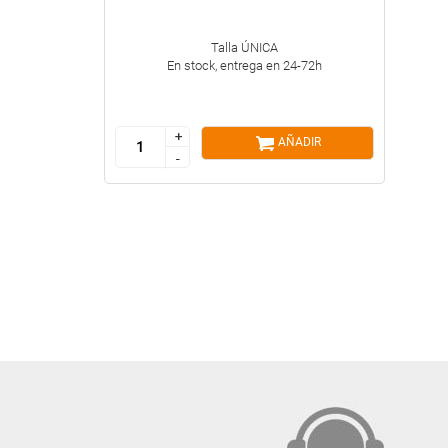
Talla ÚNICA
En stock, entrega en 24-72h
+
+
AÑADIR
-
-