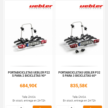
PORTABICICLETAS UEBLER P22
PORTABICICLETAS UEBLER P32
S PARA 2 BICICLETAS 90º
S PARA 3 BICICLETAS 60º
684,90€
835,58€
Talla ÚNICA
Talla ÚNICA
En stock, entrega en 24-72h
En stock, entrega en 24-72h
+
+
+
+