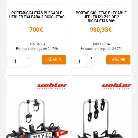
PORTABICICLETAS PLEGABLE
PORTABICICLETAS PLEGABLE
UEBLER F34 PARA 3 BICICLETAS
UEBLER I21 Z90 DE 2
BICICLETAS 90º
700€
930,33€
Talla ÚNICA
Talla ÚNICA
En stock, entrega en 24-72h
En stock, entrega en 24-72h
+
+
+
+
AÑADIR
AÑADIR
-
-
-
-