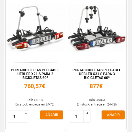
PORTABICICLETAS PLEGABLE
PORTABICICLETAS PLEGABLE
UEBLER X21 S PARA 2
UEBLER X31 S PARA 3
BICICLETAS 60º
BICICLETAS 60º
760,57€
877€
Talla ÚNICA
Talla ÚNICA
En stock, entrega en 24-72h
En stock, entrega en 24-72h
+
+
+
+
AÑADIR
AÑADIR
-
-
-
-