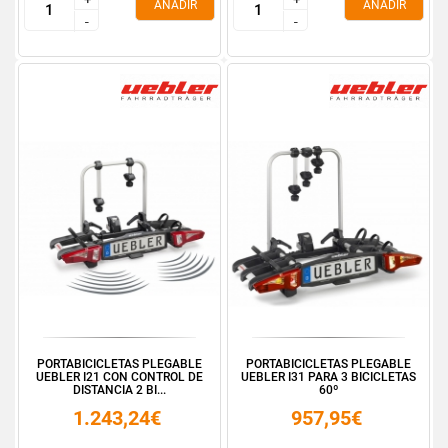
AÑADIR
AÑADIR
-
-
-
-
PORTABICICLETAS PLEGABLE
PORTABICICLETAS PLEGABLE
UEBLER I21 CON CONTROL DE
UEBLER I31 PARA 3 BICICLETAS
DISTANCIA 2 BI...
60º
1.243,24€
957,95€