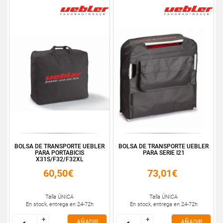
BOLSA DE TRANSPORTE UEBLER
BOLSA DE TRANSPORTE UEBLER
PARA PORTABICIS
PARA SERIE I21
X31S/F32/F32XL
60,50€
73,01€
Talla ÚNICA
Talla ÚNICA
En stock, entrega en 24-72h
En stock, entrega en 24-72h
+
+
+
+
AÑADIR
AÑADIR