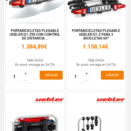
PORTABICICLETAS PLEGABLE
PORTABICICLETAS PLEGABLE
UEBLER I21 Z90 CON CONTROL
UEBLER I31 Z PARA 3
DE DISTANCIA ...
BICICLETAS 60º
1.384,89€
1.158,14€
Talla ÚNICA
Talla ÚNICA
En stock, entrega en 24-72h
En stock, entrega en 24-72h
+
+
+
+
AÑADIR
AÑADIR
-
-
-
-