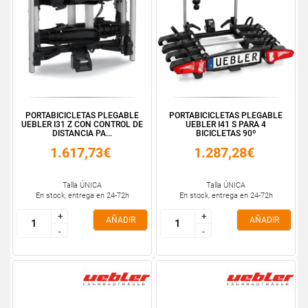
PORTABICICLETAS PLEGABLE
PORTABICICLETAS PLEGABLE
UEBLER I31 Z CON CONTROL DE
UEBLER I41 S PARA 4
DISTANCIA PA...
BICICLETAS 90º
1.617,73€
1.287,28€
Talla ÚNICA
Talla ÚNICA
En stock, entrega en 24-72h
En stock, entrega en 24-72h
+
+
+
+
AÑADIR
AÑADIR
-
-
-
-