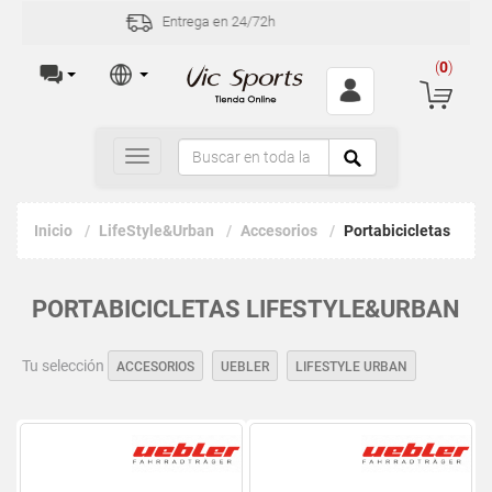
Incidencias y devoluciones en 30 días
(
0
)
Toggle
navigation
Inicio
LifeStyle&Urban
Accesorios
Portabicicletas
PORTABICICLETAS LIFESTYLE&URBAN
Tu selección
ACCESORIOS
UEBLER
LIFESTYLE URBAN