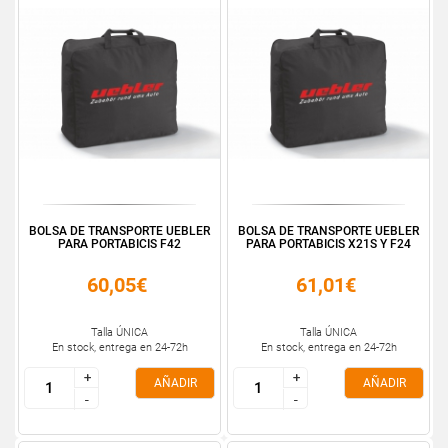
BOLSA DE TRANSPORTE UEBLER
BOLSA DE TRANSPORTE UEBLER
PARA PORTABICIS F42
PARA PORTABICIS X21S Y F24
60,05€
61,01€
Talla ÚNICA
Talla ÚNICA
En stock, entrega en 24-72h
En stock, entrega en 24-72h
+
+
+
+
AÑADIR
AÑADIR
-
-
-
-