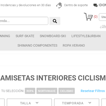
IDI
Incidencias y devoluciones en 30 días
Centro de soporte
(
0
)
¿Olv
NNING
SURF-SKATE
SNOWBOARD-SKI
LIFESTYLE&URBAN
SHIMANO COMPONENTES
ROPA VERANO
AMISETAS INTERIORES CICLIS
TU SELECCIÓN:
Resetear Filtros
ROPA
NORTHWAVE
CICLISMO
TALLA
TEMPORADA