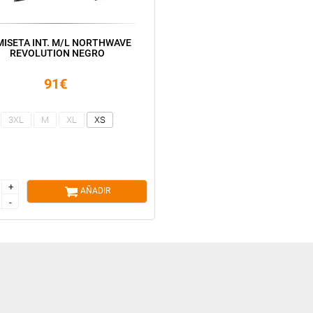
ISETA INT. M/L NORTHWAVE
REVOLUTION NEGRO
91€
3XL
M
XL
XS
+
+
AÑADIR
-
-