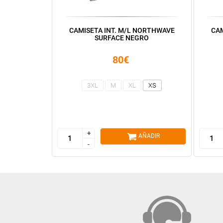
CAMISETA INT. M/L NORTHWAVE
CAM
SURFACE NEGRO
80€
3XL
M
XL
XS
+
+
AÑADIR
-
-