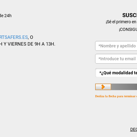
SUSC
de 24h
¡Sé el primero e
¡CONSIG
RTSAFERS.ES
, O
H Y VIERNES DE 9H A 13H.
Desliza la flecha para terminar 
DE