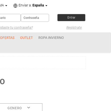
OMA
Enviar a:
España
idaste tu contraseña?
Regístrate
OFERTAS
OUTLET
ROPA INVIERNO
MO
GENERO