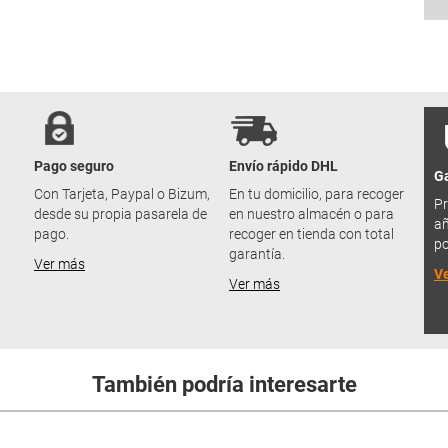
Pago seguro
Envío rápido DHL
Ga
u
Con Tarjeta, Paypal o Bizum,
En tu domicilio, para recoger
Pr
desde su propia pasarela de
en nuestro almacén o para
añ
pago.
recoger en tienda con total
po
garantía.
Ver más
V
Ver más
También podría interesarte