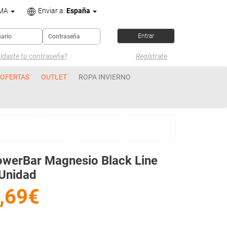
OMA
Enviar a:
España
idaste tu contraseña?
Regístrate
OFERTAS
OUTLET
ROPA INVIERNO
werBar Magnesio Black Line
Unidad
,69€