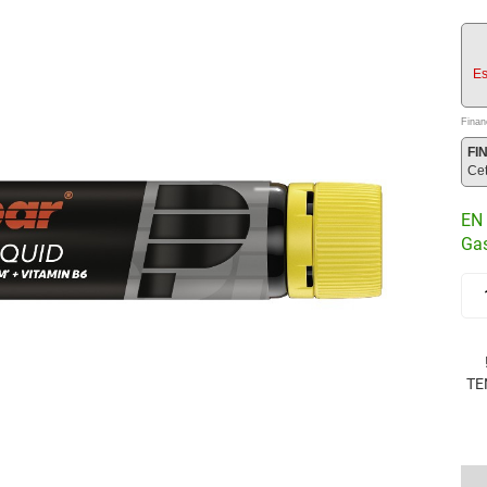
Es
Finan
FI
Ce
EN 
Gas
TE