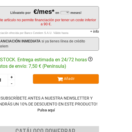
€/mes*
Llévatelo por
en
meses!
te artículo no permite financiación por tener un coste inferior
a 90 €.
+
info
ciación ofrecida por Banco Cetelem S.A.U.
Válido hasta
NANCIACIÓN INMEDIATA
si ya tienes línea de crédito
telem
STOCK. Entrega estimada en 24/72 horas
tos de envío: 7,50 € (Península)
+
+
Añadir
-
-
!SUBSCRÍBETE ANTES A NUESTRA NEWSLETTER Y
NDRÁS UN 10% DE DESCUENTO EN ESTE PRODUCTO!
Pulsa aquí