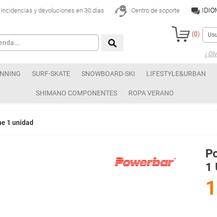
IDI
Incidencias y devoluciones en 30 días
Centro de soporte
(
0
)
¿Olv
NNING
SURF-SKATE
SNOWBOARD-SKI
LIFESTYLE&URBAN
SHIMANO COMPONENTES
ROPA VERANO
ne 1 unidad
Po
1 
1