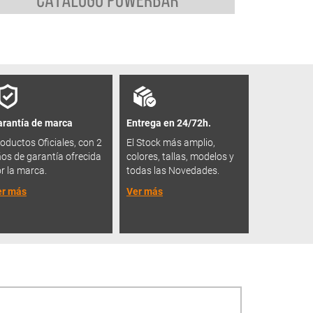
rantía de marca
Entrega en 24/72h.
oductos Oficiales, con 2
El Stock más amplio,
os de garantía ofrecida
colores, tallas, modelos y
r la marca.
todas las Novedades.
er más
Ver más