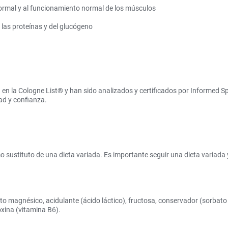
ormal y al funcionamiento normal de los músculos
las proteínas y del glucógeno
en la Cologne List® y han sido analizados y certificados por Informed S
ad y confianza.
sustituto de una dieta variada. Es importante seguir una dieta variada y 
to magnésico, acidulante (ácido láctico), fructosa, conservador (sorbat
oxina (vitamina B6).