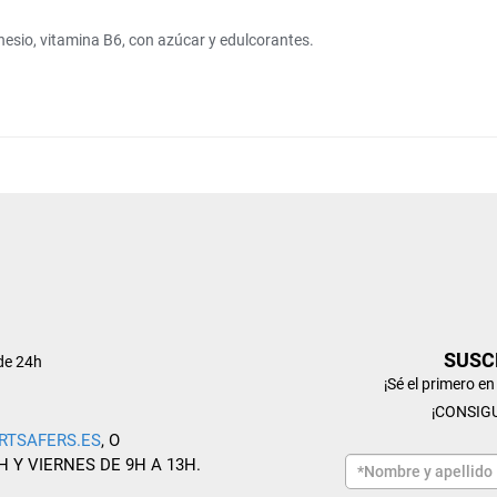
esio, vitamina B6, con azúcar y edulcorantes.
SUSC
de 24h
¡Sé el primero e
¡CONSIG
RTSAFERS.ES
, O
H Y VIERNES DE 9H A 13H.