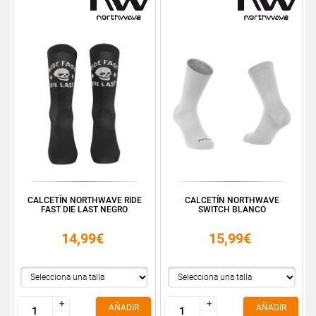
CALCETÍN NORTHWAVE RIDE
CALCETÍN NORTHWAVE
FAST DIE LAST NEGRO
SWITCH BLANCO
14,99€
15,99€
+
+
+
+
AÑADIR
AÑADIR