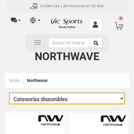
Incidencias y devoluciones en 30 días
(
0
)
Toggle
navigation
NORTHWAVE
Inicio
Northwave