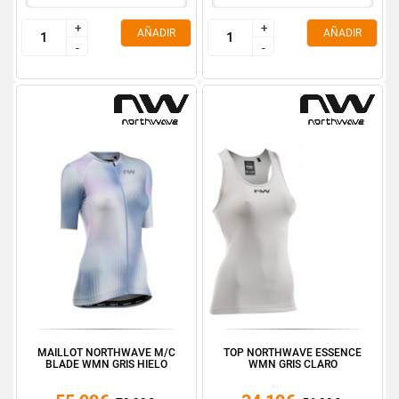
+
+
+
+
AÑADIR
AÑADIR
-
-
-
-
MAILLOT NORTHWAVE M/C
TOP NORTHWAVE ESSENCE
BLADE WMN GRIS HIELO
WMN GRIS CLARO