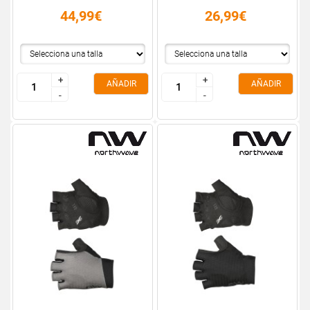
44,99€
26,99€
+
+
+
+
AÑADIR
AÑADIR
-
-
-
-