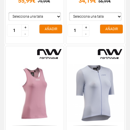
55,99€
34,19€
79,99€
56,99€
+
+
+
+
AÑADIR
AÑADIR
-
-
-
-