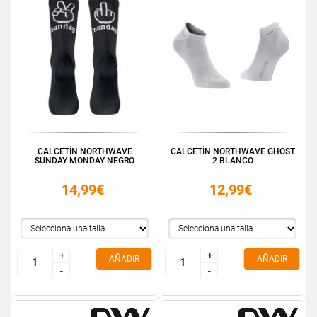
CALCETÍN NORTHWAVE
CALCETÍN NORTHWAVE GHOST
SUNDAY MONDAY NEGRO
2 BLANCO
14,99€
12,99€
+
+
+
+
AÑADIR
AÑADIR
-
-
-
-