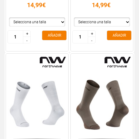
14,99€
14,99€
+
+
+
+
AÑADIR
AÑADIR
-
-
-
-