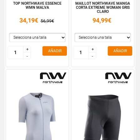
TOP NORTHWAVE ESSENCE
MAILLOT NORTHWAVE MANGA
WMN MALVA
CORTA EXTREME WOMAN GRIS
CLARO
34,19€
94,99€
56,99€
+
+
+
+
AÑADIR
AÑADIR
-
-
-
-