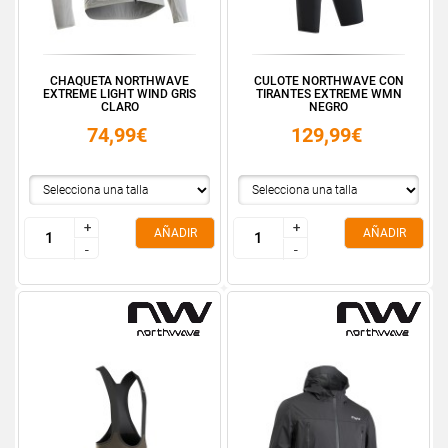
CHAQUETA NORTHWAVE
CULOTE NORTHWAVE CON
EXTREME LIGHT WIND GRIS
TIRANTES EXTREME WMN
CLARO
NEGRO
74,99€
129,99€
+
+
+
+
AÑADIR
AÑADIR
-
-
-
-