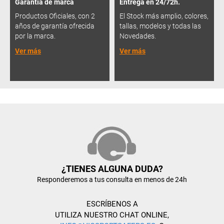
Garantía de marca
Entrega en 24/72h.
Productos Oficiales, con 2
El Stock más amplio, colores,
años de garantía ofrecida
tallas, modelos y todas las
por la marca.
Novedades.
Ver más
Ver más
¿TIENES ALGUNA DUDA?
Responderemos a tus consulta en menos de 24h
ESCRÍBENOS A
UTILIZA NUESTRO CHAT ONLINE,