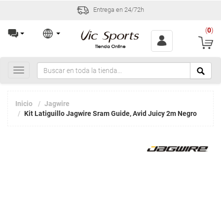
Entrega en 24/72h
(
0
)
Toggle
navigation
Inicio
Jagwire
Kit Latiguillo Jagwire Sram Guide, Avid Juicy 2m Negro