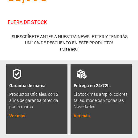
FUERA DE STOCK
!SUBSCRÍBETE ANTES A NUESTRA NEWSLETTER Y TENDRÁS
UN 10% DE DESCUENTO EN ESTE PRODUCTO!
Pulsa aquí
Garantía de marca
Entrega en 24/72h.
Productos Oficiales, con 2
El Stock más amplio, colores,
años de garantía ofrecida
tallas, modelos y todas las
por la marca.
Novedades.
Ver más
Ver más