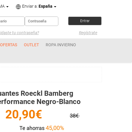
OMA
Enviar a:
España
idaste tu contraseña?
Regístrate
OFERTAS
OUTLET
ROPA INVIERNO
uantes Roeckl Bamberg
erformance Negro-Blanco
20,90€
38€
45,00%
Te ahorras