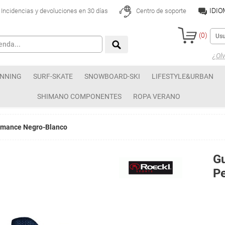
IDI
Incidencias y devoluciones en 30 días
Centro de soporte
(
0
)
¿Olv
NNING
SURF-SKATE
SNOWBOARD-SKI
LIFESTYLE&URBAN
SHIMANO COMPONENTES
ROPA VERANO
rmance Negro-Blanco
G
P