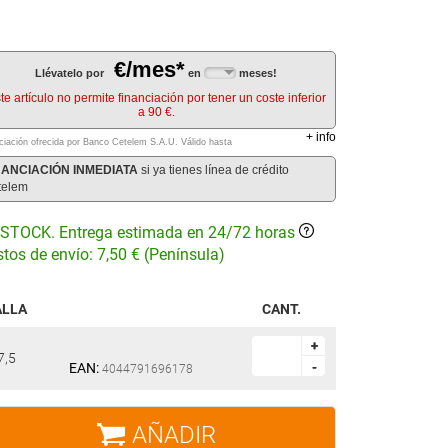
€/mes*
Llévatelo por
en
meses!
te artículo no permite financiación por tener un coste inferior
a 90 €.
+
info
ciación ofrecida por Banco Cetelem S.A.U.
Válido hasta
NANCIACIÓN INMEDIATA
si ya tienes línea de crédito
telem
STOCK. Entrega estimada en 24/72 horas
tos de envío: 7,50 € (Península)
ALLA
CANT.
+
+
7,5
EAN:
-
-
4044791696178
AÑADIR