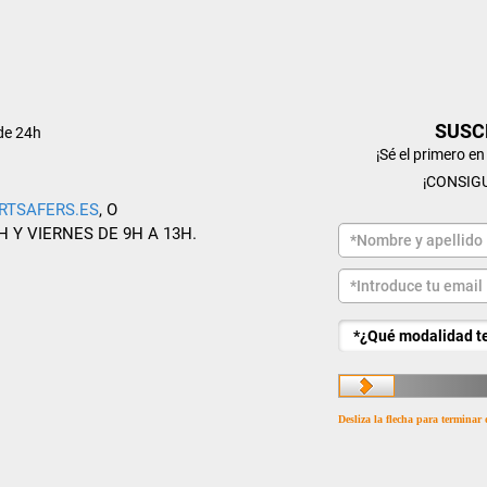
SUSC
de 24h
¡Sé el primero e
¡CONSIG
RTSAFERS.ES
, O
H Y VIERNES DE 9H A 13H.
Desliza la flecha para terminar 