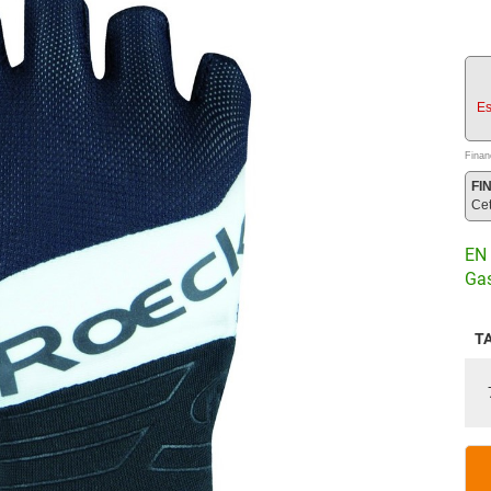
Es
Finan
FI
Ce
EN 
Gas
T