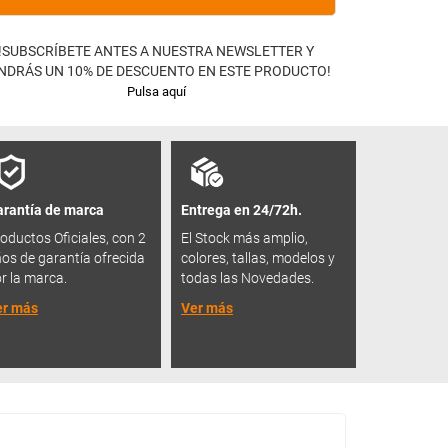
!SUBSCRÍBETE ANTES A NUESTRA NEWSLETTER Y
NDRÁS UN 10% DE DESCUENTO EN ESTE PRODUCTO!
Pulsa aquí
rantía de marca
Entrega en 24/72h.
oductos Oficiales, con 2
El Stock más amplio,
os de garantía ofrecida
colores, tallas, modelos y
r la marca.
todas las Novedades.
er más
Ver más