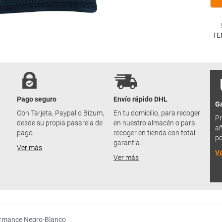
TE
Pago seguro
Envío rápido DHL
Ga
u
Con Tarjeta, Paypal o Bizum,
En tu domicilio, para recoger
Pr
desde su propia pasarela de
en nuestro almacén o para
añ
pago.
recoger en tienda con total
po
garantía.
Ver más
V
Ver más
ormance Negro-Blanco