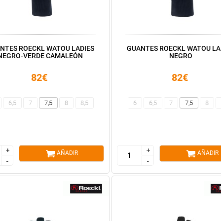
NTES ROECKL WATOU LADIES
GUANTES ROECKL WATOU LA
NEGRO-VERDE CAMALEÓN
NEGRO
82€
82€
6,5
7
7,5
8
8,5
6
6,5
7
7,5
8
+
+
+
+
AÑADIR
AÑADIR
-
-
-
-