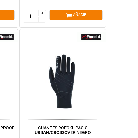
+
+
AÑADIR
-
-
DPROOF
GUANTES ROECKL PACIO
URBAN/CROSSOVER NEGRO