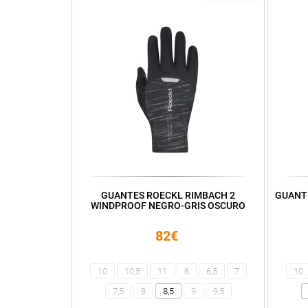
GUANTES ROECKL RIMBACH 2
GUANT
WINDPROOF NEGRO-GRIS OSCURO
82€
10
10,5
11
6
6,5
7
10
7,5
8
8,5
9
9,5