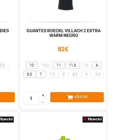
DIES
GUANTES ROECKL VILLACH 2 EXTRA
WARM NEGRO
82€
8,5
10
10,5
11
11,5
12
6
6,5
7
7,5
8
8,5
9
9,5
+
+
AÑADIR
-
-