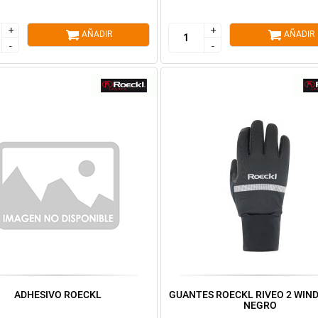
+
+
+
+
AÑADIR
AÑADIR
-
-
-
-
ADHESIVO ROECKL
GUANTES ROECKL RIVEO 2 WIN
NEGRO