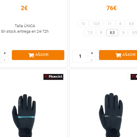
2€
76€
10
10,5
11
6
6,5
Talla ÚNICA
En stock, entrega en 24-72h
7,5
8
8,5
9
9,5
+
+
+
+
AÑADIR
AÑADIR
-
-
-
-