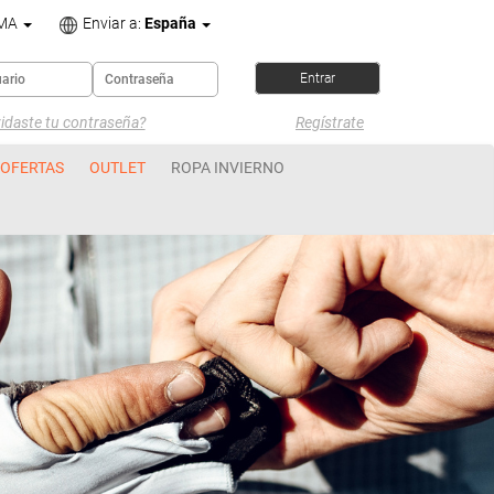
OMA
Enviar a:
España
idaste tu contraseña?
Regístrate
OFERTAS
OUTLET
ROPA INVIERNO