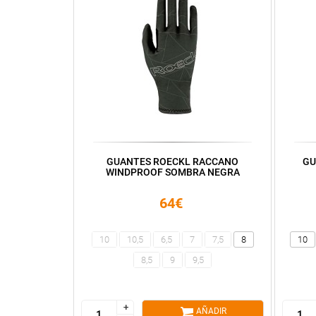
GUANTES ROECKL RACCANO
GU
WINDPROOF SOMBRA NEGRA
64€
10
10,5
6,5
7
7,5
8
10
8,5
9
9,5
+
+
AÑADIR