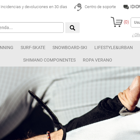
IDI
Incidencias y devoluciones en 30 días
Centro de soporte
(
0
)
¿Olv
NNING
SURF-SKATE
SNOWBOARD-SKI
LIFESTYLE&URBAN
SHIMANO COMPONENTES
ROPA VERANO