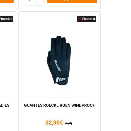
-
-
DIES
GUANTES ROECKL ROEN WINDPROOF
32,90€
47€