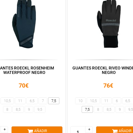
ANTES ROECKL ROSENHEIM
GUANTES ROECKL RIVEO WIN
WATERPROOF NEGRO
NEGRO
70€
76€
10,5
11
6,5
7
7,5
10
10,5
11
6
6,5
8
8,5
9
9,5
7,5
8
8,5
9
9,5
+
+
+
+
AÑADIR
AÑADIR