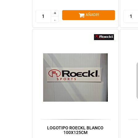
+
+
AÑADIR
-
-
LOGOTIPO ROECKL BLANCO
100X125CM