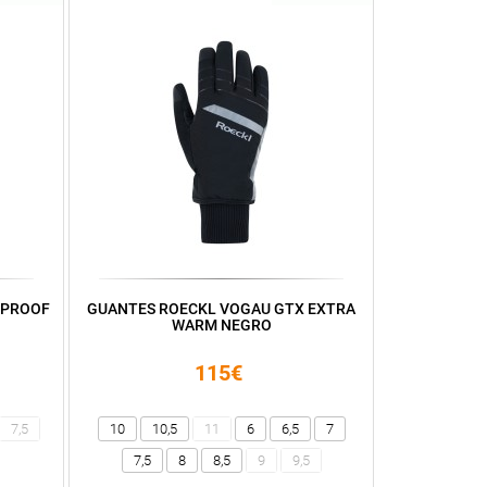
DPROOF
GUANTES ROECKL VOGAU GTX EXTRA
WARM NEGRO
115€
7,5
10
10,5
11
6
6,5
7
7,5
8
8,5
9
9,5