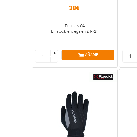
38€
Talla ÚNICA
En stock, entrega en 24-72h
+
+
AÑADIR
-
-