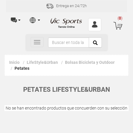
Entrega en 24/72h
(
0
)
Toggle
navigation
Inicio
LifeStyle&Urban
Bolsas Bicicleta y Outdoor
Petates
PETATES LIFESTYLE&URBAN
No se han encontrado productos que concuerden con su selección