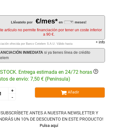
€/mes*
Llévatelo por
en
meses!
te artículo no permite financiación por tener un coste inferior
a 90 €.
+
info
ciación ofrecida por Banco Cetelem S.A.U.
Válido hasta
NANCIACIÓN INMEDIATA
si ya tienes línea de crédito
telem
STOCK. Entrega estimada en 24/72 horas
tos de envío: 7,50 € (Península)
+
+
Añadir
-
-
!SUBSCRÍBETE ANTES A NUESTRA NEWSLETTER Y
NDRÁS UN 10% DE DESCUENTO EN ESTE PRODUCTO!
Pulsa aquí