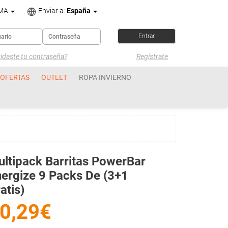
OMA
Enviar a:
España
idaste tu contraseña?
Regístrate
OFERTAS
OUTLET
ROPA INVIERNO
ltipack Barritas PowerBar
ergize 9 Packs De (3+1
atis)
0,29€