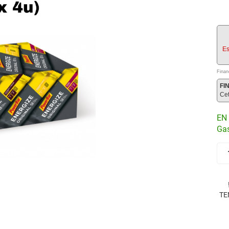
Es
Finan
FI
Ce
EN 
Gas
TE