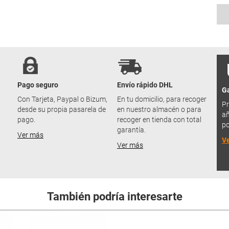
Pago seguro
Envío rápido DHL
Ga
u
Con Tarjeta, Paypal o Bizum,
En tu domicilio, para recoger
Pr
desde su propia pasarela de
en nuestro almacén o para
añ
pago.
recoger en tienda con total
po
garantía.
Ver más
V
Ver más
También podría interesarte