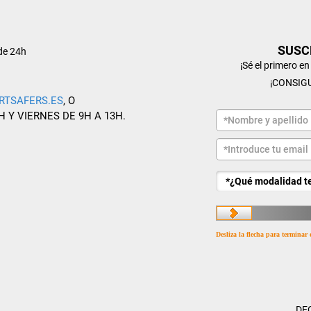
SUSC
de 24h
¡Sé el primero e
¡CONSIG
RTSAFERS.ES
, O
H Y VIERNES DE 9H A 13H.
Desliza la flecha para terminar 
DE