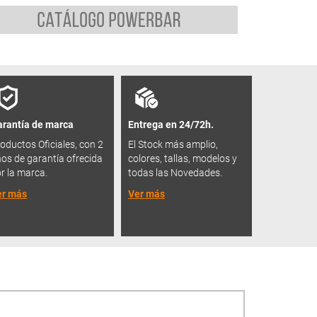
rantía de marca
Entrega en 24/72h.
oductos Oficiales, con 2
El Stock más amplio,
os de garantía ofrecida
colores, tallas, modelos y
r la marca.
todas las Novedades.
er más
Ver más