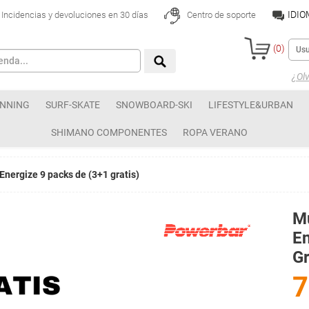
IDI
Incidencias y devoluciones en 30 días
Centro de soporte
(
0
)
¿Olv
NNING
SURF-SKATE
SNOWBOARD-SKI
LIFESTYLE&URBAN
SHIMANO COMPONENTES
ROPA VERANO
Energize 9 packs de (3+1 gratis)
Mu
En
Gr
7