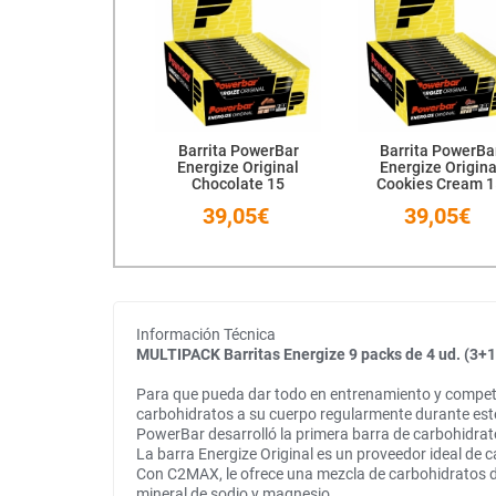
Barrita PowerBar
Barrita PowerBa
Energize Original
Energize Origina
Chocolate 15
Cookies Cream 
Unidades
Unidades
39,05€
39,05€
Información Técnica
MULTIPACK Barritas Energize 9 packs de 4 ud. (
Para que pueda dar todo en entrenamiento y competen
carbohidratos a su cuerpo regularmente durante est
PowerBar desarrolló la primera barra de carbohidra
La barra Energize Original es un proveedor ideal de c
Con C2MAX, le ofrece una mezcla de carbohidratos des
mineral de sodio y magnesio.