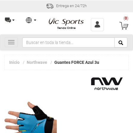
Entrega en 24/72h
(
0
)
Toggle
navigation
Inicio
Northwave
Guantes FORCE Azul 3u