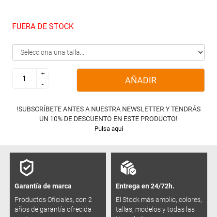
FUERA DE STOCK
+
+
AÑADIR
-
-
!SUBSCRÍBETE ANTES A NUESTRA NEWSLETTER Y TENDRÁS
UN 10% DE DESCUENTO EN ESTE PRODUCTO!
Pulsa aquí
Garantía de marca
Entrega en 24/72h.
Productos Oficiales, con 2
El Stock más amplio, colores,
años de garantía ofrecida
tallas, modelos y todas las