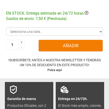
EN STOCK. Entrega estimada en 24/72 horas
Gastos de envío: 7,50 € (Península)
+
+
AÑADIR
-
-
!SUBSCRÍBETE ANTES A NUESTRA NEWSLETTER Y TENDRÁS
UN 10% DE DESCUENTO EN ESTE PRODUCTO!
Pulsa aquí
Garantía de marca
Entrega en 24/72h.
Productos Oficiales, con 2
El Stock más amplio, colores,