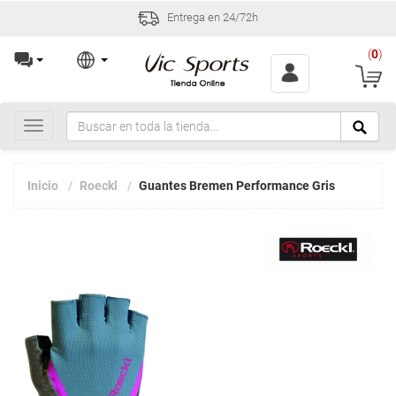
Entrega en 24/72h
(
0
)
Toggle
navigation
Inicio
Roeckl
Guantes Bremen Performance Gris