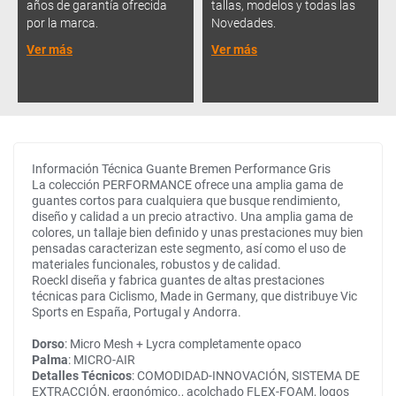
años de garantía ofrecida
tallas, modelos y todas las
por la marca.
Novedades.
Ver más
Ver más
Información Técnica Guante Bremen Performance Gris
La colección PERFORMANCE ofrece una amplia gama de
guantes cortos para cualquiera que busque rendimiento,
diseño y calidad a un precio atractivo. Una amplia gama de
colores, un tallaje bien definido y unas prestaciones muy bien
pensadas caracterizan este segmento, así como el uso de
materiales funcionales, robustos y de calidad.
Roeckl diseña y fabrica guantes de altas prestaciones
técnicas para Ciclismo, Made in Germany, que distribuye Vic
Sports en España, Portugal y Andorra.
Dorso
: Micro Mesh + Lycra completamente opaco
Palma
: MICRO-AIR
Detalles Técnicos
: COMODIDAD-INNOVACIÓN, SISTEMA DE
EXTRACCIÓN, ergonómico., acolchado FLEX-FOAM, logos