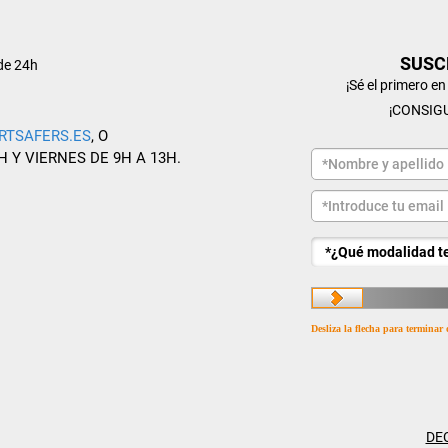
SUSC
de 24h
¡Sé el primero e
¡CONSIG
RTSAFERS.ES
, O
H Y VIERNES DE 9H A 13H.
Desliza la flecha para terminar 
DE