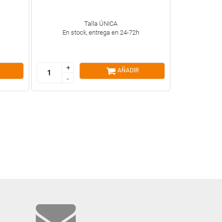
Talla ÚNICA
En stock, entrega en 24-72h
+
+
AÑADIR
-
-