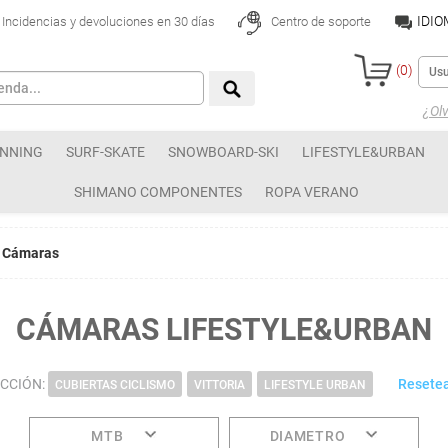
IDI
Incidencias y devoluciones en 30 días
Centro de soporte
(
0
)
¿Olv
NNING
SURF-SKATE
SNOWBOARD-SKI
LIFESTYLE&URBAN
SHIMANO COMPONENTES
ROPA VERANO
Cámaras
CÁMARAS LIFESTYLE&URBAN
ECCIÓN:
Resetea
CUBIERTAS CICLISMO
VITTORIA
LIFESTYLE URBAN
MTB
DIAMETRO