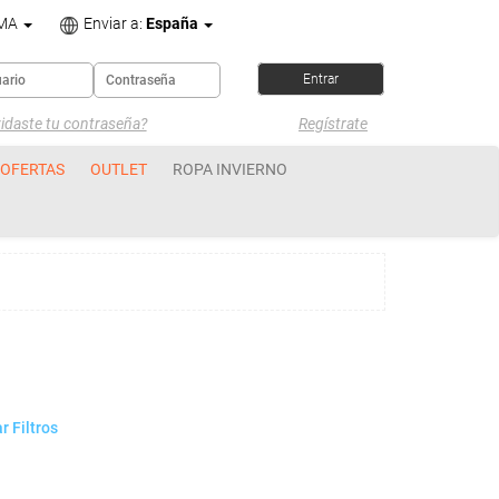
OMA
Enviar a:
España
idaste tu contraseña?
Regístrate
OFERTAS
OUTLET
ROPA INVIERNO
r Filtros