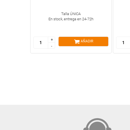
Talla ÚNICA
En stock, entrega en 24-72h
+
+
AÑADIR
-
-