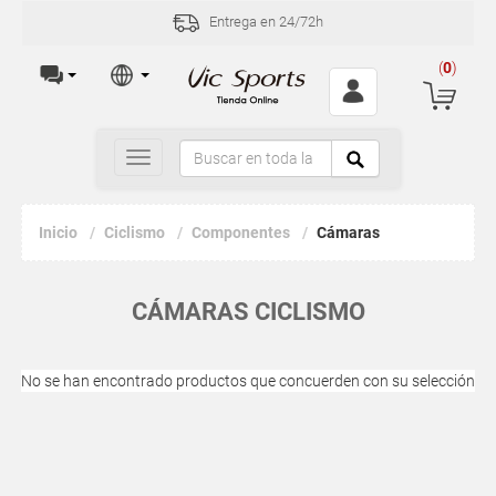
Entrega en 24/72h
(
0
)
Toggle
navigation
Inicio
Ciclismo
Componentes
Cámaras
CÁMARAS CICLISMO
No se han encontrado productos que concuerden con su selección