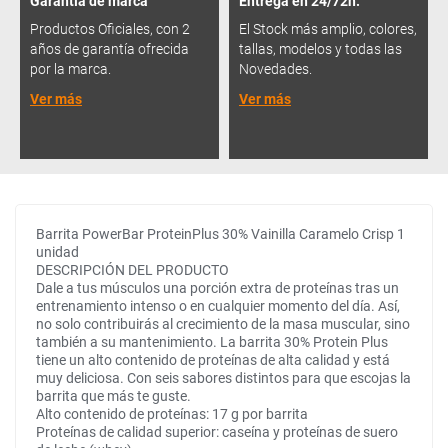
Garantía de marca
Entrega en 24/72h.
Productos Oficiales, con 2
El Stock más amplio, colores,
años de garantía ofrecida
tallas, modelos y todas las
por la marca.
Novedades.
Ver más
Ver más
Barrita PowerBar ProteinPlus 30% Vainilla Caramelo Crisp 1
unidad
DESCRIPCIÓN DEL PRODUCTO
Dale a tus músculos una porción extra de proteínas tras un
entrenamiento intenso o en cualquier momento del día. Así,
no solo contribuirás al crecimiento de la masa muscular, sino
también a su mantenimiento. La barrita 30% Protein Plus
tiene un alto contenido de proteínas de alta calidad y está
muy deliciosa. Con seis sabores distintos para que escojas la
barrita que más te guste.
Alto contenido de proteínas: 17 g por barrita
Proteínas de calidad superior: caseína y proteínas de suero