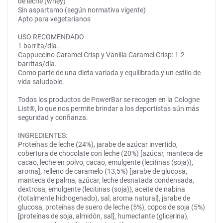
de leche (whey)
Sin aspartamo (según normativa vigente)
Apto para vegetarianos
USO RECOMENDADO
1 barrita/día.
Cappuccino Caramel Crisp y Vanilla Caramel Crisp: 1-2
barritas/día.
Como parte de una dieta variada y equilibrada y un estilo de
vida saludable.
Todos los productos de PowerBar se recogen en la Cologne
List®, lo que nos permite brindar a los deportistas aún más
seguridad y confianza.
INGREDIENTES:
Proteínas de leche (24%), jarabe de azúcar invertido,
cobertura de chocolate con leche (20%) [azúcar, manteca de
cacao, leche en polvo, cacao, emulgente (lecitinas (soja)),
aroma], relleno de caramelo (13,5%) [jarabe de glucosa,
manteca de palma, azúcar, leche desnatada condensada,
dextrosa, emulgente (lecitinas (soja)), aceite de nabina
(totalmente hidrogenado), sal, aroma natural], jarabe de
glucosa, proteínas de suero de leche (5%), copos de soja (5%)
[proteínas de soja, almidón, sal], humectante (glicerina),