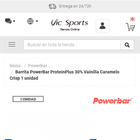
Entrega en 24/72h
(
0
)
Toggle
navigation
Inicio
Powerbar
Barrita PowerBar ProteinPlus 30% Vainilla Caramelo
Crisp 1 unidad