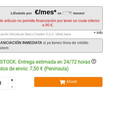
€/mes*
Llévatelo por
en
meses!
te artículo no permite financiación por tener un coste inferior
a 90 €.
+
info
ciación ofrecida por Banco Cetelem S.A.U.
Válido hasta
NANCIACIÓN INMEDIATA
si ya tienes línea de crédito
telem
STOCK. Entrega estimada en 24/72 horas
tos de envío: 7,50 € (Península)
+
+
Añadir
-
-