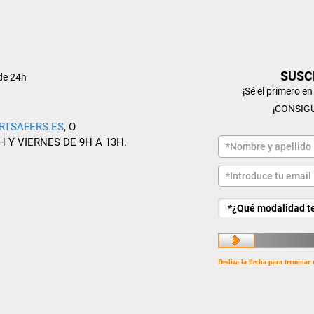
SUSC
de 24h
¡Sé el primero e
¡CONSIG
RTSAFERS.ES
, O
H Y VIERNES DE 9H A 13H.
Desliza la flecha para terminar 