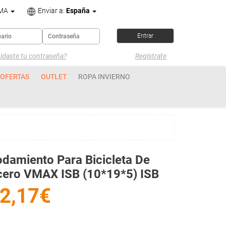
OMA
Enviar a:
España
idaste tu contraseña?
Regístrate
OFERTAS
OUTLET
ROPA INVIERNO
damiento Para Bicicleta De
cero VMAX ISB (10*19*5) ISB
2,17€