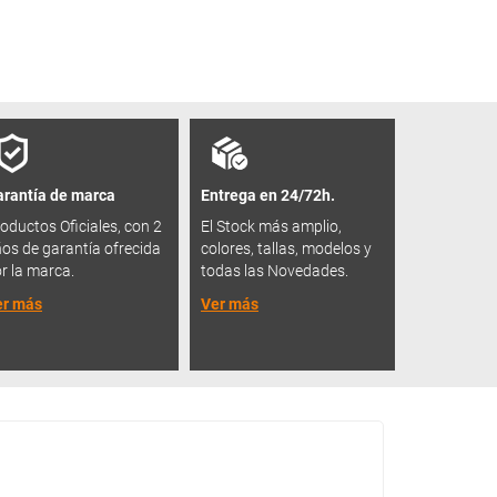
rantía de marca
Entrega en 24/72h.
oductos Oficiales, con 2
El Stock más amplio,
os de garantía ofrecida
colores, tallas, modelos y
r la marca.
todas las Novedades.
er más
Ver más