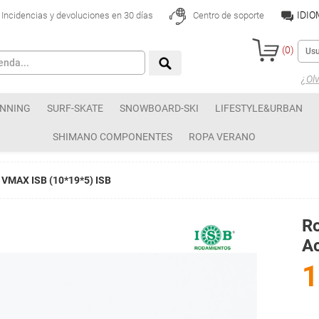
IDI
Incidencias y devoluciones en 30 días
Centro de soporte
(
0
)
¿Olv
NNING
SURF-SKATE
SNOWBOARD-SKI
LIFESTYLE&URBAN
SHIMANO COMPONENTES
ROPA VERANO
o VMAX ISB (10*19*5) ISB
Ro
A
1