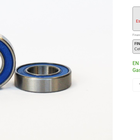
Es
Finan
FI
Ce
EN 
Gas