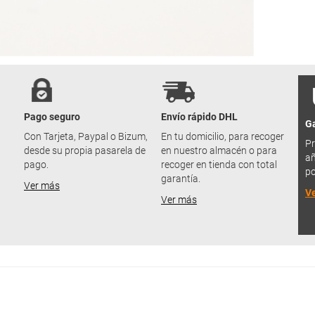
Pago seguro
Envío rápido DHL
Ga
u
Con Tarjeta, Paypal o Bizum,
En tu domicilio, para recoger
Pr
desde su propia pasarela de
en nuestro almacén o para
añ
pago.
recoger en tienda con total
po
garantía.
Ver más
V
Ver más