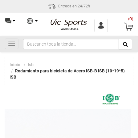
Entrega en 24/72h
(
0
)
Toggle
navigation
Inicio
Isb
Rodamiento para bicicleta de Acero ISB-B ISB (10*19*5)
ISB