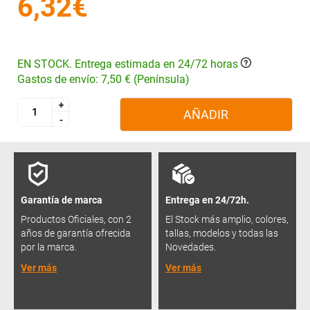
6,32€
EN STOCK. Entrega estimada en 24/72 horas
Gastos de envío: 7,50 € (Península)
+
+
AÑADIR
-
-
Garantía de marca
Entrega en 24/72h.
Productos Oficiales, con 2
El Stock más amplio, colores,
años de garantía ofrecida
tallas, modelos y todas las
por la marca.
Novedades.
Ver más
Ver más