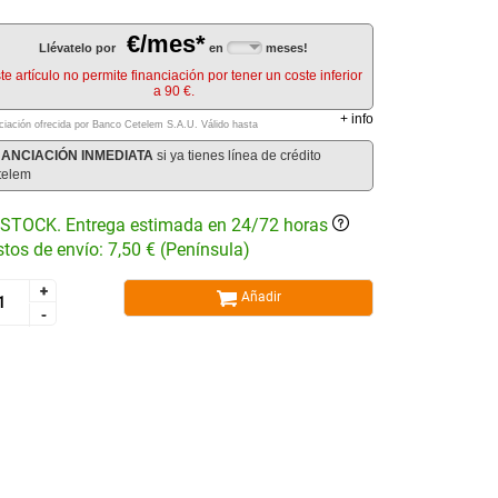
€/mes*
Llévatelo por
en
meses!
te artículo no permite financiación por tener un coste inferior
a 90 €.
+
info
ciación ofrecida por Banco Cetelem S.A.U.
Válido hasta
NANCIACIÓN INMEDIATA
si ya tienes línea de crédito
telem
STOCK. Entrega estimada en 24/72 horas
tos de envío: 7,50 € (Península)
+
+
Añadir
-
-