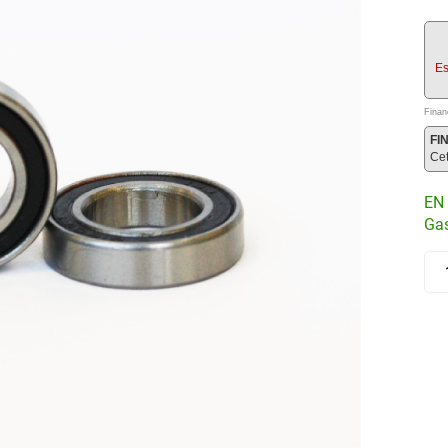
Es
Finan
FI
Ce
EN 
Gas