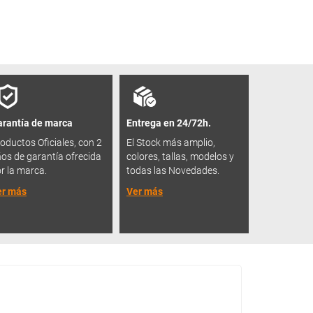
rantía de marca
Entrega en 24/72h.
oductos Oficiales, con 2
El Stock más amplio,
os de garantía ofrecida
colores, tallas, modelos y
r la marca.
todas las Novedades.
er más
Ver más