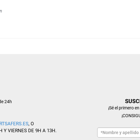
en
SUSC
de 24h
¡Sé el primero e
¡CONSIG
RTSAFERS.ES
, O
H Y VIERNES DE 9H A 13H.