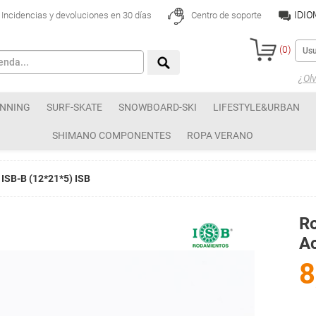
IDI
Incidencias y devoluciones en 30 días
Centro de soporte
(
0
)
¿Olv
NNING
SURF-SKATE
SNOWBOARD-SKI
LIFESTYLE&URBAN
SHIMANO COMPONENTES
ROPA VERANO
 ISB-B (12*21*5) ISB
Ro
Ac
8