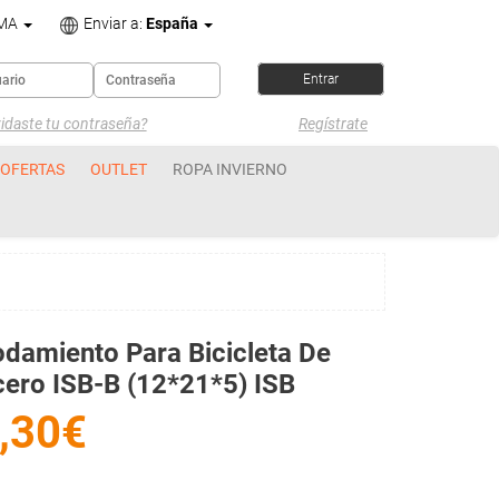
OMA
Enviar a:
España
idaste tu contraseña?
Regístrate
OFERTAS
OUTLET
ROPA INVIERNO
damiento Para Bicicleta De
ero ISB-B (12*21*5) ISB
,30€