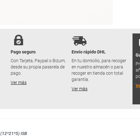
Pago seguro
Envío rápido DHL
Ga
u
Con Tarjeta, Paypal o Bizum,
En tu domicilio, para recoger
Pr
desde su propia pasarela de
en nuestro almacén o para
añ
pago.
recoger en tienda con total
po
garantía.
Ver más
V
Ver más
 (12*21*5) ISB