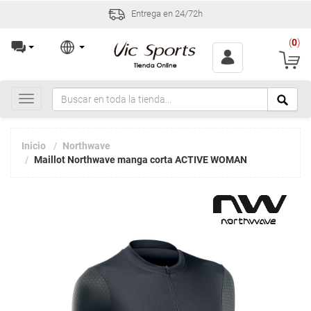
Entrega en 24/72h
(
0
)
Toggle
navigation
Inicio
Northwave
Maillot Northwave manga corta ACTIVE WOMAN