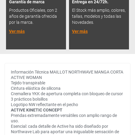
Garantía de marca
Entrega en 24/72h.
Productos Oficiales, con 2
El Stock más amplio, colores,
años de garantía ofrecida
tallas, modelos y todas las
por la marca.
Novedades.
Ver más
Ver más
Información Técnica MAILLOT NORTHWAVE MANGA CORTA
ACTIVE WOMAN
Tejido transpirable
Cintura elástica de silicona
Cremallera YKK de apertura completa con bloqueo de cursor
3 prácticos bolsillos
Logotipo NW reflectante en el pecho
ACTIVE KINETIC CONCEPT
Prendas extremadamente versátiles con amplio rango de
uso.
Esencial: cada detalle de Active ha sido diseñado por
Northwave Lab para aportar una inigualable sensación de