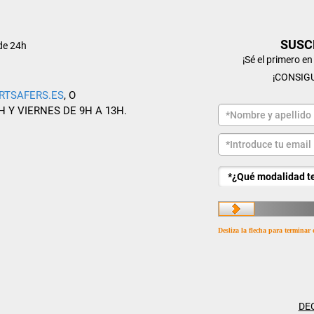
SUSC
de 24h
¡Sé el primero e
¡CONSIG
RTSAFERS.ES
, O
H Y VIERNES DE 9H A 13H.
Desliza la flecha para terminar 
DE