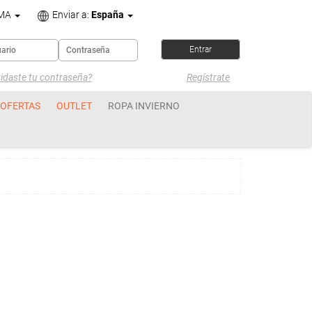
OMA
Enviar a:
España
idaste tu contraseña?
Regístrate
OFERTAS
OUTLET
ROPA INVIERNO