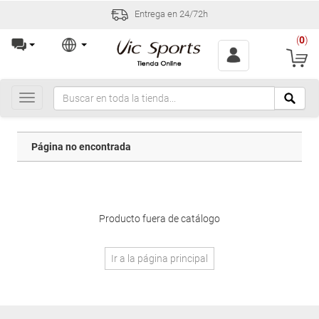
Entrega en 24/72h
(
0
)
Toggle
navigation
Página no encontrada
Producto fuera de catálogo
Ir a la página principal