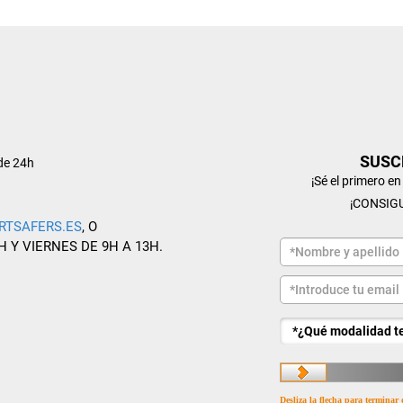
SUSC
de 24h
¡Sé el primero e
¡CONSIG
RTSAFERS.ES
, O
H Y VIERNES DE 9H A 13H.
Desliza la flecha para terminar 