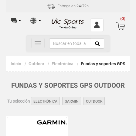
Entrega en 24/72h
(
0
)
Toggle
navigation
Inicio
Outdoor
Electrónica
Fundas y soportes GPS
FUNDAS Y SOPORTES GPS OUTDOOR
Tu selección
ELECTRÓNICA
GARMIN
OUTDOOR