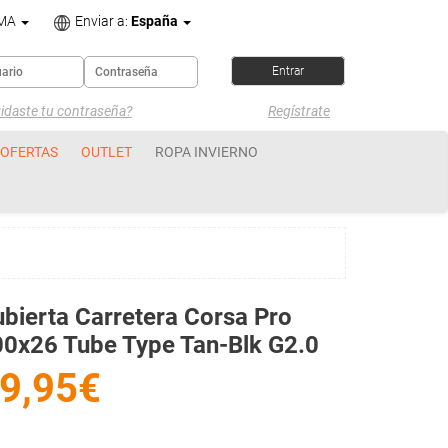
OMA
Enviar a:
España
idaste tu contraseña?
Regístrate
OFERTAS
OUTLET
ROPA INVIERNO
bierta Carretera Corsa Pro
0x26 Tube Type Tan-Blk G2.0
9,95€