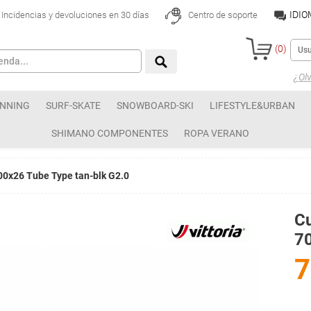
IDI
Incidencias y devoluciones en 30 días
Centro de soporte
(
0
)
¿Olv
NNING
SURF-SKATE
SNOWBOARD-SKI
LIFESTYLE&URBAN
SHIMANO COMPONENTES
ROPA VERANO
700x26 Tube Type tan-blk G2.0
Cu
70
7