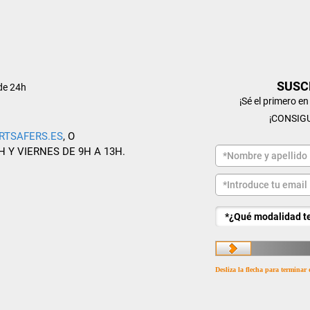
SUSC
de 24h
¡Sé el primero e
¡CONSIG
RTSAFERS.ES
, O
H Y VIERNES DE 9H A 13H.
Desliza la flecha para terminar 