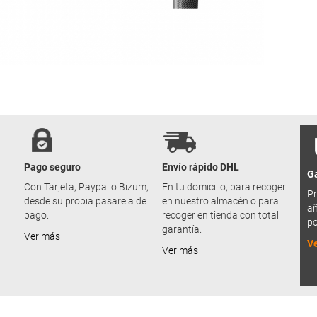
Pago seguro
Envío rápido DHL
Ga
u
Con Tarjeta, Paypal o Bizum,
En tu domicilio, para recoger
Pr
desde su propia pasarela de
en nuestro almacén o para
añ
pago.
recoger en tienda con total
po
garantía.
Ver más
V
Ver más