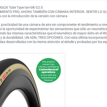
00x26 Tube Type tan-blk G2.0
MIENTO PRO, AHORA TAMBIÉN CON CÁMARA INTERIOR. SENTIR LO QUE S
a con la introducción de la versión con cámara.
y practicidad de una cámara de aire sin comprometer el rendimiento a nivel
o la oportunidad de experimentar las sensaciones que sólo un neumático 
endo las mismas características que el neumático de mayor éxito en el W
e y la durabilidad. UN ADN, TRES OPCIONES. Con esta última incorporación
odas desarrolladas con la misma atención al detalle y probadas por los eq