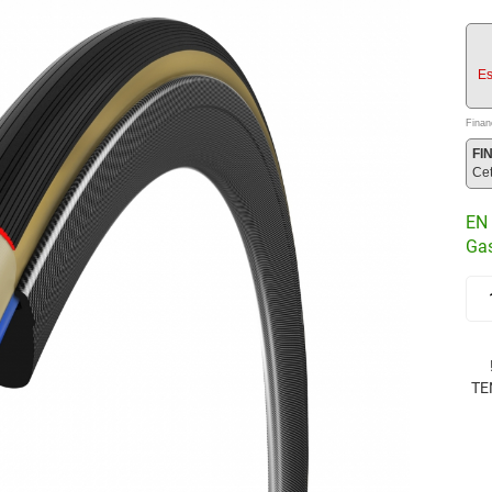
Es
Finan
FI
Ce
EN 
Gas
TE