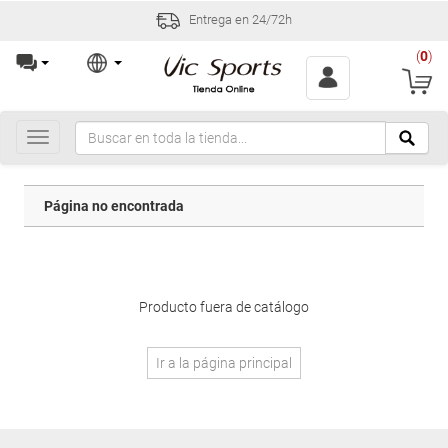
Entrega en 24/72h
(
0
)
Toggle
navigation
Página no encontrada
Producto fuera de catálogo
Ir a la página principal