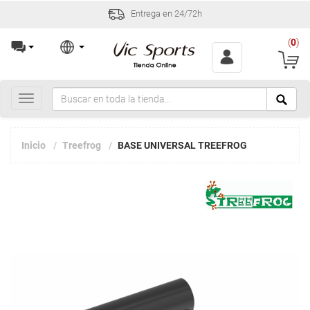
Entrega en 24/72h
(
0
)
Toggle
navigation
Inicio
Treefrog
BASE UNIVERSAL TREEFROG