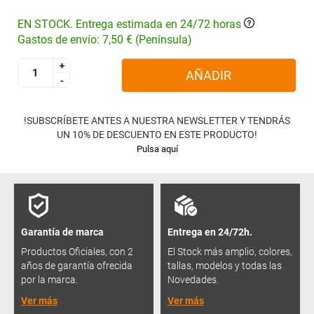
EN STOCK. Entrega estimada en 24/72 horas
Gastos de envío: 7,50 € (Península)
+
+
AÑADIR
-
-
!SUBSCRÍBETE ANTES A NUESTRA NEWSLETTER Y TENDRÁS
UN 10% DE DESCUENTO EN ESTE PRODUCTO!
Pulsa aquí
Garantía de marca
Entrega en 24/72h.
Productos Oficiales, con 2
El Stock más amplio, colores,
años de garantía ofrecida
tallas, modelos y todas las
por la marca.
Novedades.
Ver más
Ver más